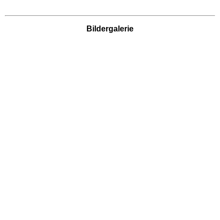
Movie Park Germany
Bildergalerie
PanoramaPark
Phantasialand
potts park
Safariland Stukenbrock
Wunderland Kalkar
Rheinland-Pfalz
Freizeitparks