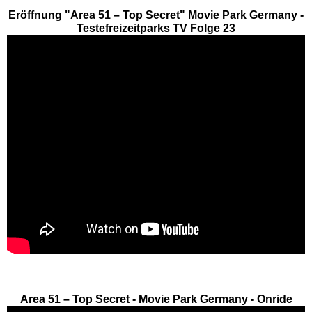
AQUALAND Köln
Eröffnung "Area 51 – Top Secret" Movie Park Germany -
Testefreizeitparks TV Folge 23
AQUApark Oberhausen
Claudius Therme
Copa Ca Backum
Freizeitbad Heveney
H2O Herford
Thermen & Badewelt
Euskirchen
Area 51 – Top Secret - Movie Park Germany - Onride
Wananas