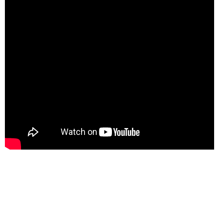
WESTFALENBAD Hagen
Schleswig-Holstein
Schwimmbäder
HolstenTherme
Ostsee-Therme
Subtropisches Badeparadies
Ausflugstipps
Baden-Württemberg
Ausflugstipps