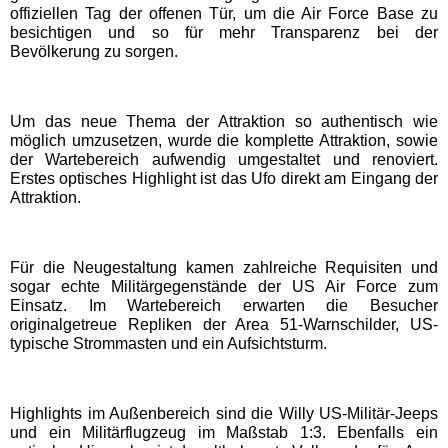
offiziellen Tag der offenen Tür, um die Air Force Base zu
besichtigen und so für mehr Transparenz bei der
Schwaben Park
Bevölkerung zu sorgen.
Steinwasen Park
Um das neue Thema der Attraktion so authentisch wie
möglich umzusetzen, wurde die komplette Attraktion, sowie
der Wartebereich aufwendig umgestaltet und renoviert.
Tatzmania
Erstes optisches Highlight ist das Ufo direkt am Eingang der
Attraktion.
Traumland auf der
Bärenhöhle
Für die Neugestaltung kamen zahlreiche Requisiten und
sogar echte Militärgegenstände der US Air Force zum
Bayern Freizeitparks
Einsatz. Im Wartebereich erwarten die Besucher
originalgetreue Repliken der Area 51-Warnschilder, US-
typische Strommasten und ein Aufsichtsturm.
Allgäu Skyline Park
Highlights im Außenbereich sind die Willy US-Militär-Jeeps
Bayern-Park
und ein Militärflugzeug im Maßstab 1:3. Ebenfalls ein