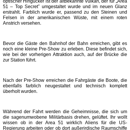
optischer Hingucker ist der altbekannte Vulkan, der für „Area
51 – Top Secret" umgestaltet wurde und im neuen Glanz
EDELWIES
erstrahlt. Farblich wurde er, passend zu den Steinen und
Felsen in der amerikanischen Wüste, mit einem roten
Anstrich versehen.
Freizeit-Land Geiselwind
LEGOLAND Deutschland
Bevor die Gäste den Bahnhof der Bahn erreichen, gibt es
noch eine kleine Pre-Show zu erleben. Diese befindet sich,
wie bei der vorherigen Attraktion auch, auf der Brücke die
Rodelbahn St. Englmar
zur Station führt.
Hessen Freizeitparks
Nach der Pre-Show erreichen die Fahrgäste die Boote, die
ebenfalls farblich neugestaltet und technisch komplett
überholt wurden.
Freizeitpark Lochmühle
Taunus Wunderland
Während der Fahrt werden die Geheimnisse, die sich um
die sagenumwobene Militärbasis drehen, gelüftet. Ihr wollt
wissen ob in der Area 51 wirklich Aliens für die US-
Niedersachsen
Regierung arbeiten oder ob dort außerirdische Raumschiffe