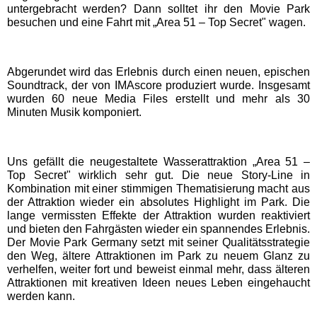
Freizeitparks
untergebracht werden? Dann solltet ihr den Movie Park
besuchen und eine Fahrt mit „Area 51 – Top Secret" wagen.
Heide Park Resort
Abgerundet wird das Erlebnis durch einen neuen, epischen
Soundtrack, der von IMAscore produziert wurde. Insgesamt
Rasti-Land
wurden 60 neue Media Files erstellt und mehr als 30
Minuten Musik komponiert.
Schloß Dankern
Uns gefällt die neugestaltete Wasserattraktion „Area 51 –
Serengeti-Park
Top Secret" wirklich sehr gut. Die neue Story-Line in
Kombination mit einer stimmigen Thematisierung macht aus
der Attraktion wieder ein absolutes Highlight im Park. Die
Nordrhein-Westfalen
lange vermissten Effekte der Attraktion wurden reaktiviert
Freizeitparks
und bieten den Fahrgästen wieder ein spannendes Erlebnis.
Der Movie Park Germany setzt mit seiner Qualitätsstrategie
den Weg, ältere Attraktionen im Park zu neuem Glanz zu
Fort Fun Abenteuerland
verhelfen, weiter fort und beweist einmal mehr, dass älteren
Attraktionen mit kreativen Ideen neues Leben eingehaucht
werden kann.
Irrland Kevelaer