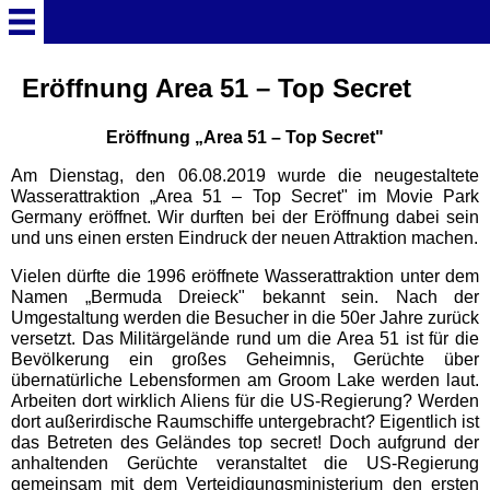
Startseite
Eröffnung Area 51 – Top Secret
Eröffnung „Area 51 – Top Secret"
Deutschland Überschrift
Am Dienstag, den 06.08.2019 wurde die neugestaltete
Wasserattraktion „Area 51 – Top Secret" im Movie Park
Freizeitparks
Germany eröffnet. Wir durften bei der Eröffnung dabei sein
und uns einen ersten Eindruck der neuen Attraktion machen.
Baden-Württemberg
Vielen dürfte die 1996 eröffnete Wasserattraktion unter dem
Freizeitparks
Namen „Bermuda Dreieck" bekannt sein. Nach der
Umgestaltung werden die Besucher in die 50er Jahre zurück
versetzt. Das Militärgelände rund um die Area 51 ist für die
Erlebnispark Tripsdrill
Bevölkerung ein großes Geheimnis, Gerüchte über
übernatürliche Lebensformen am Groom Lake werden laut.
Arbeiten dort wirklich Aliens für die US-Regierung? Werden
Europa-Park
dort außerirdische Raumschiffe untergebracht? Eigentlich ist
das Betreten des Geländes top secret! Doch aufgrund der
anhaltenden Gerüchte veranstaltet die US-Regierung
Funny-World
gemeinsam mit dem Verteidigungsministerium den ersten