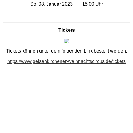
So. 08. Januar 2023 15:00 Uhr
Movie Park Germany
PanoramaPark
Tickets
Phantasialand
Tickets können unter dem folgenden Link bestellt werden:
https://www.gelsenkirchener-weihnachtscircus.de/tickets
potts park
Safariland Stukenbrock
Wunderland Kalkar
Rheinland-Pfalz
Freizeitparks