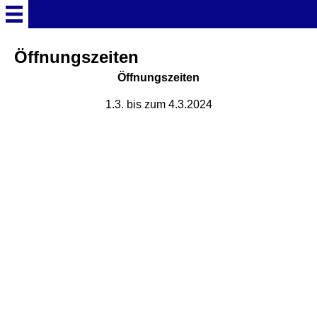
Startseite
Öffnungszeiten
Öffnungszeiten
Deutschland Überschrift
1.3. bis zum 4.3.2024
Freizeitparks
Baden-Württemberg
Freizeitparks
Erlebnispark Tripsdrill
Europa-Park
Funny-World