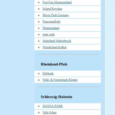
Fort Fun Abenteuerland
Irrland Kevelaer
Movie Park Germany
PanoramaPark
Phantasialand
potts park
Safariland Stukenbrock
Wunderland Kalkar
Rheinland-Pfalz
Eifelpark
Wild- & Freizeitpark Klotten
Schleswig-Holstein
HANSA-PARK
Tolk-Schau