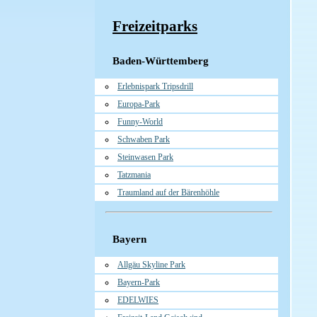
Freizeitparks
Baden-Württemberg
Erlebnispark Tripsdrill
Europa-Park
Funny-World
Schwaben Park
Steinwasen Park
Tatzmania
Traumland auf der Bärenhöhle
Bayern
Allgäu Skyline Park
Bayern-Park
EDELWIES