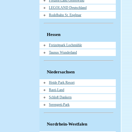
Freizeit-Land Geiselwind
LEGOLAND Deutschland
Rodelbahn St. Englmar
Hessen
Freizeitpark Lochmühle
Taunus Wunderland
Niedersachsen
Heide Park Resort
Rasti-Land
Schloß Dankern
Serengeti-Park
Nordrhein-Westfalen