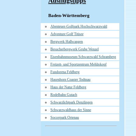
Ausflugstipps
Baden-Württemberg
Abenteuer-Golfpark Hochschwarzwald
Adventure Golf Titisee
Bergwerk Hallwangen
Besucherbergwerk Grube Wenzel
Eisenbahnmuseum Schwarzwald Schramberg
Freizeit- und Sportzentrum Mehliskopf
Fundorena Feldberg
Hasenhorn Coaster Todtnau
Haus der Natur Feldberg
Rodelbahn Gutach
Schwarzlichtpark Denzlingen
Schwarzwaldhaus der Sinne
Soccerpark Ortenau