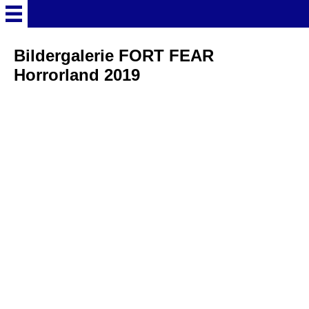
Startseite
Bildergalerie FORT FEAR
Horrorland 2019
Deutschland Überschrift
Freizeitparks
Baden-Württemberg
Freizeitparks
Erlebnispark Tripsdrill
Europa-Park
Funny-World