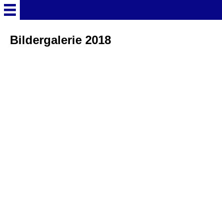
Startseite
Bildergalerie 2018
Deutschland Überschrift
Freizeitparks
Baden-Württemberg
Freizeitparks
Erlebnispark Tripsdrill
Europa-Park
Funny-World