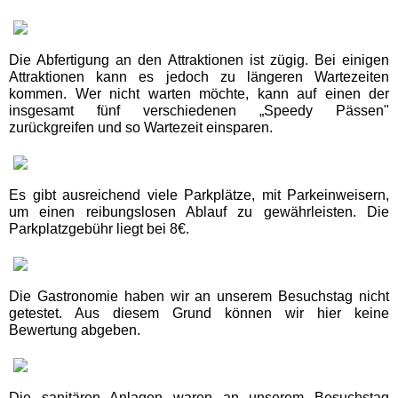
Abenteuer-Golfpark
Hochschwarzwald
Die Abfertigung an den Attraktionen ist zügig. Bei einigen
Attraktionen kann es jedoch zu längeren Wartezeiten
kommen. Wer nicht warten möchte, kann auf einen der
insgesamt fünf verschiedenen „Speedy Pässen"
Adventure Golf Titisee
zurückgreifen und so Wartezeit einsparen.
Bergwerk Hallwangen
Es gibt ausreichend viele Parkplätze, mit Parkeinweisern,
um einen reibungslosen Ablauf zu gewährleisten. Die
Besucherbergwerk Grube
Parkplatzgebühr liegt bei 8€.
Wenzel
Eisenbahnmuseum
Die Gastronomie haben wir an unserem Besuchstag nicht
Schwarzwald Schramberg
getestet. Aus diesem Grund können wir hier keine
Bewertung abgeben.
Freizeit- und Sportzentrum
Mehliskopf
Die sanitären Anlagen waren an unserem Besuchstag