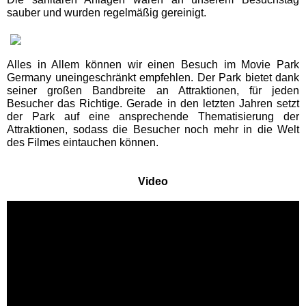
sauber und wurden regelmäßig gereinigt.
Fundorena Feldberg
Hasenhorn Coaster Todtnau
Alles in Allem können wir einen Besuch im Movie Park
Germany uneingeschränkt empfehlen. Der Park bietet dank
seiner großen Bandbreite an Attraktionen, für jeden
Haus der Natur Feldberg
Besucher das Richtige. Gerade in den letzten Jahren setzt
der Park auf eine ansprechende Thematisierung der
Attraktionen, sodass die Besucher noch mehr in die Welt
Rodelbahn Gutach
des Filmes eintauchen können.
Schwarzlichtpark Denzlingen
Video
Schwarzwaldhaus der Sinne
Soccerpark Ortenau
Hamburg Ausflugstipps