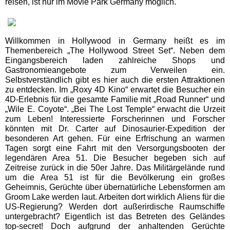
reisen, ist nur im Movie Park Germany möglich.
Schwaben Park
Willkommen in Hollywood in Germany heißt es im
Themenbereich „The Hollywood Street Set“. Neben dem
Steinwasen Park
Eingangsbereich laden zahlreiche Shops und
Gastronomieangebote zum Verweilen ein.
Selbstverständlich gibt es hier auch die ersten Attraktionen
Tatzmania
zu entdecken. Im „Roxy 4D Kino“ erwartet die Besucher ein
4D-Erlebnis für die gesamte Familie mit „Road Runner“ und
„Wile E. Coyote“. „Bei The Lost Temple“ erwacht die Urzeit
Traumland auf der
zum Leben! Interessierte Forscherinnen und Forscher
Bärenhöhle
könnten mit Dr. Carter auf Dinosaurier-Expedition der
besonderen Art gehen. Für eine Erfrischung an warmen
Tagen sorgt eine Fahrt mit den Versorgungsbooten der
Bayern Freizeitparks
legendären Area 51. Die Besucher begeben sich auf
Zeitreise zurück in die 50er Jahre. Das Militärgelände rund
um die Area 51 ist für die Bevölkerung ein großes
Allgäu Skyline Park
Geheimnis, Gerüchte über übernatürliche Lebensformen am
Groom Lake werden laut. Arbeiten dort wirklich Aliens für die
US-Regierung? Werden dort außerirdische Raumschiffe
Bayern-Park
untergebracht? Eigentlich ist das Betreten des Geländes
top-secret! Doch aufgrund der anhaltenden Gerüchte