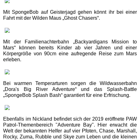
Freizeitparks
Mit SpongeBob auf Geisterjagd gehen könnt ihr bei einer
Fahrt mit der Wilden Maus „Ghost Chasers“.
Heide Park Resort
Rasti-Land
Mit der Familienachterbahn „Backyardigans Mission to
Mars“ können bereits Kinder ab vier Jahren und einer
Körpergröße von 90cm eine aufregende Reise zum Mars
Schloß Dankern
erleben.
Serengeti-Park
Bei warmen Temperarturen sorgen die Wildwasserbahn
„Dora's Big River Adventure“ und das Splash-Battle
Nordrhein-Westfalen
„SpongeBob Splash Bash“ garantiert für eine Erfrischung.
Freizeitparks
Fort Fun Abenteuerland
Ebenfalls im Nickland befindet sich der 2019 eröffnete PAW
Patrol-Themenbereich "Adventure Bay". Hier erwacht die
Welt der bekannten Helfer auf vier Pfoten, Chase, Marshall,
Irrland Kevelaer
Rocky, Zuma, Rubble und Skye zum Leben und die kleinen