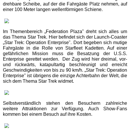
drehbare Scheibe, auf der die Fahrgäste Platz nehmen, auf
AQUALAND Köln
einer 100 Meter langen wellenförmigen Schiene.
AQUApark Oberhausen
Im Themenbereich „Federation Plaza" dreht sich alles um
das Thema Star Trek. Hier befindet sich der Launch-Coaster
Claudius Therme
„Star Trek: Operation Enterprise". Dort begeben sich mutige
Fahrgäste in die Rolle von Starfleet Kadetten. Auf einer
gefährlichen Mission muss die Besatzung der U.S.S.
Copa Ca Backum
Enterprise gerettet werden. Der Zug wird hier dreimal, vor-
und rückwärts, katapultartig beschleunigt und erreicht
Geschwindigkeiten von bis zu 90 km/h. „Star Trek: Operation
Freizeitbad Heveney
Enterprise" ist übrigens die einzige Achterbahn der Welt, die
sich dem Thema Star Trek widmet.
H2O Herford
Selbstverständlich stehen den Besuchern zahlreiche
Thermen & Badewelt
weitere Attraktionen zur Verfügung. Auch Show-Fans
Euskirchen
kommen bei einem Besuch auf ihre Kosten.
Wananas