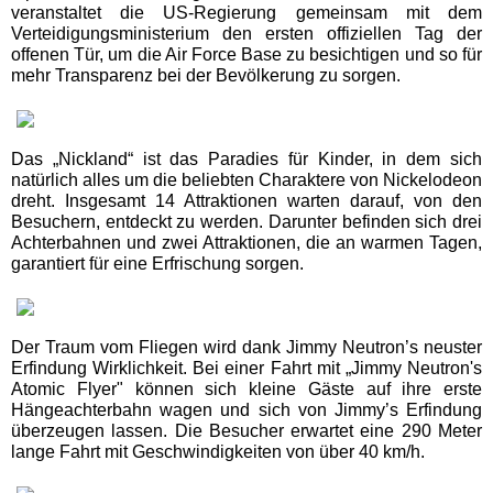
veranstaltet die US-Regierung gemeinsam mit dem
EDELWIES
Verteidigungsministerium den ersten offiziellen Tag der
offenen Tür, um die Air Force Base zu besichtigen und so für
mehr Transparenz bei der Bevölkerung zu sorgen.
Freizeit-Land Geiselwind
LEGOLAND Deutschland
Das „Nickland“ ist das Paradies für Kinder, in dem sich
natürlich alles um die beliebten Charaktere von Nickelodeon
dreht. Insgesamt 14 Attraktionen warten darauf, von den
Rodelbahn St. Englmar
Besuchern, entdeckt zu werden. Darunter befinden sich drei
Achterbahnen und zwei Attraktionen, die an warmen Tagen,
garantiert für eine Erfrischung sorgen.
Hessen Freizeitparks
Der Traum vom Fliegen wird dank Jimmy Neutron’s neuster
Freizeitpark Lochmühle
Erfindung Wirklichkeit. Bei einer Fahrt mit „Jimmy Neutron's
Atomic Flyer" können sich kleine Gäste auf ihre erste
Hängeachterbahn wagen und sich von Jimmy’s Erfindung
Taunus Wunderland
überzeugen lassen. Die Besucher erwartet eine 290 Meter
lange Fahrt mit Geschwindigkeiten von über 40 km/h.
Niedersachsen