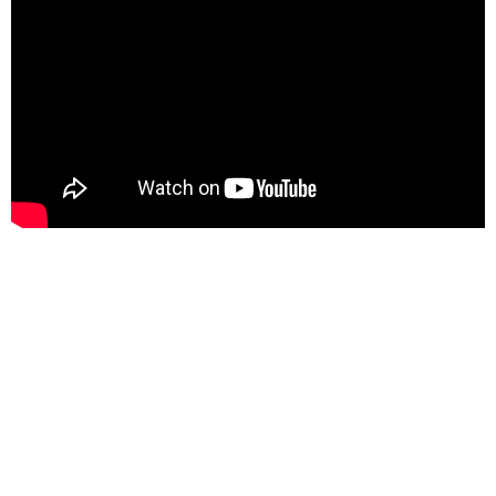
Miniatur Wunderland
Mecklenburg-Vorpommern
Ausflugstipps
Karls Erlebnis-Dorf
Rövershagen
Sommerrodelbahn Bad
Doberan
Nordrhein-Westfalen
Ausflugstipps
Allwetterzoo Münster