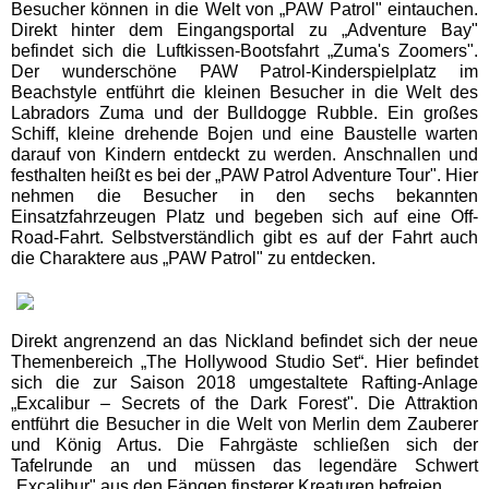
Besucher können in die Welt von „PAW Patrol" eintauchen.
Direkt hinter dem Eingangsportal zu „Adventure Bay"
Movie Park Germany
befindet sich die Luftkissen-Bootsfahrt „Zuma's Zoomers".
Der wunderschöne PAW Patrol-Kinderspielplatz im
Beachstyle entführt die kleinen Besucher in die Welt des
PanoramaPark
Labradors Zuma und der Bulldogge Rubble. Ein großes
Schiff, kleine drehende Bojen und eine Baustelle warten
darauf von Kindern entdeckt zu werden. Anschnallen und
Phantasialand
festhalten heißt es bei der „PAW Patrol Adventure Tour". Hier
nehmen die Besucher in den sechs bekannten
Einsatzfahrzeugen Platz und begeben sich auf eine Off-
potts park
Road-Fahrt. Selbstverständlich gibt es auf der Fahrt auch
die Charaktere aus „PAW Patrol" zu entdecken.
Safariland Stukenbrock
Direkt angrenzend an das Nickland befindet sich der neue
Wunderland Kalkar
Themenbereich „The Hollywood Studio Set“. Hier befindet
sich die zur Saison 2018 umgestaltete Rafting-Anlage
„Excalibur – Secrets of the Dark Forest". Die Attraktion
entführt die Besucher in die Welt von Merlin dem Zauberer
Rheinland-Pfalz
und König Artus. Die Fahrgäste schließen sich der
Freizeitparks
Tafelrunde an und müssen das legendäre Schwert
„Excalibur" aus den Fängen finsterer Kreaturen befreien.