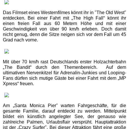
Badeparadies Schwarzwald
Das Filmset eines Westernfilmes könnt ihr in "The Old West"
entdecken. Bei einer Fahrt mit „The High Fall“ könnt ihr
Panorama-Bad Freudenstadt
einen freien Fall aus 60 Metern Höhe und mit einer
Geschwindigkeit von über 90 km/h erleben. Doch damit
nicht genug, denn die Sitze neigen sich vor dem Fall um 45
Hamburg Schwimmbäder
Grad nach vorne.
MidSommerland
Mit über 70 km/h rast Deutschlands erster Holzachterbahn
„The Bandit“ durch den Themenbereich. Auf dem
ultimativen Nervenkitzel für Adrenalin-Junkies und Looping-
Mecklenburg-Vorpommern
Schwimmbäder
Fans dürfen sich mutige Gäste bei einer Fahrt mit dem „MP
Xpress“ freuen.
WONNEMAR Wismar
Am „Santa Monica Pier" warten Fahrgeschäfte, für die
gesamte Familie, darauf entdeckt zu werden. Mittelpunkt
Nordrhein-Westfalen
bildet ein künstlich angelegter See, der genauso wie
Schwimmbäder
zahlreiche Palmen, Urlaubsflair versprüht. Hauptattraktion
ist der „Crazy Surfer". Bei dieser Attraktion fährt eine große