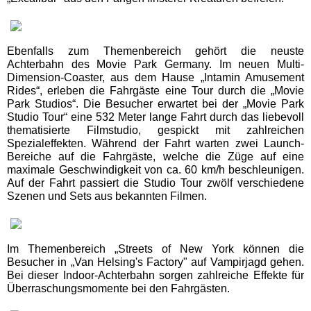
Eifelpark
Ebenfalls zum Themenbereich gehört die neuste
Wild- & Freizeitpark Klotten
Achterbahn des Movie Park Germany. Im neuen Multi-
Dimension-Coaster, aus dem Hause „Intamin Amusement
Rides“, erleben die Fahrgäste eine Tour durch die „Movie
Schleswig-Holstein
Park Studios“. Die Besucher erwartet bei der „Movie Park
Freizeitparks
Studio Tour“ eine 532 Meter lange Fahrt durch das liebevoll
thematisierte Filmstudio, gespickt mit zahlreichen
Spezialeffekten. Während der Fahrt warten zwei Launch-
HANSA-PARK
Bereiche auf die Fahrgäste, welche die Züge auf eine
maximale Geschwindigkeit von ca. 60 km/h beschleunigen.
Auf der Fahrt passiert die Studio Tour zwölf verschiedene
Tolk-Schau
Szenen und Sets aus bekannten Filmen.
Schwimmbäder
Im Themenbereich „Streets of New York können die
Besucher in „Van Helsing's Factory" auf Vampirjagd gehen.
Baden-Württemberg
Bei dieser Indoor-Achterbahn sorgen zahlreiche Effekte für
Schwimmbäder
Überraschungsmomente bei den Fahrgästen.