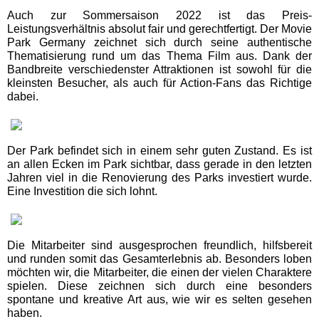
Auch zur Sommersaison 2022 ist das Preis-
Leistungsverhältnis absolut fair und gerechtfertigt. Der Movie
WESTFALENBAD Hagen
Park Germany zeichnet sich durch seine authentische
Thematisierung rund um das Thema Film aus. Dank der
Bandbreite verschiedenster Attraktionen ist sowohl für die
Schleswig-Holstein
kleinsten Besucher, als auch für Action-Fans das Richtige
Schwimmbäder
dabei.
HolstenTherme
Der Park befindet sich in einem sehr guten Zustand. Es ist
an allen Ecken im Park sichtbar, dass gerade in den letzten
Ostsee-Therme
Jahren viel in die Renovierung des Parks investiert wurde.
Eine Investition die sich lohnt.
Subtropisches Badeparadies
Die Mitarbeiter sind ausgesprochen freundlich, hilfsbereit
Ausflugstipps
und runden somit das Gesamterlebnis ab. Besonders loben
möchten wir, die Mitarbeiter, die einen der vielen Charaktere
spielen. Diese zeichnen sich durch eine besonders
spontane und kreative Art aus, wie wir es selten gesehen
Baden-Württemberg
Ausflugstipps
haben.