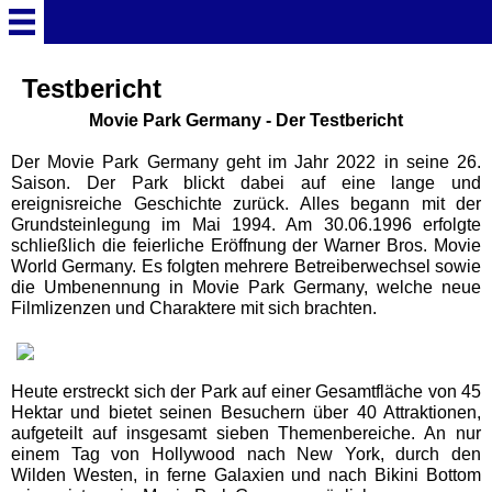
Startseite
Testbericht
Movie Park Germany - Der Testbericht
Deutschland Überschrift
Der Movie Park Germany geht im Jahr 2022 in seine 26.
Saison. Der Park blickt dabei auf eine lange und
ereignisreiche Geschichte zurück. Alles begann mit der
Freizeitparks
Grundsteinlegung im Mai 1994. Am 30.06.1996 erfolgte
schließlich die feierliche Eröffnung der Warner Bros. Movie
World Germany. Es folgten mehrere Betreiberwechsel sowie
Baden-Württemberg
die Umbenennung in Movie Park Germany, welche neue
Freizeitparks
Filmlizenzen und Charaktere mit sich brachten.
Erlebnispark Tripsdrill
Heute erstreckt sich der Park auf einer Gesamtfläche von 45
Hektar und bietet seinen Besuchern über 40 Attraktionen,
Europa-Park
aufgeteilt auf insgesamt sieben Themenbereiche. An nur
einem Tag von Hollywood nach New York, durch den
Wilden Westen, in ferne Galaxien und nach Bikini Bottom
Funny-World