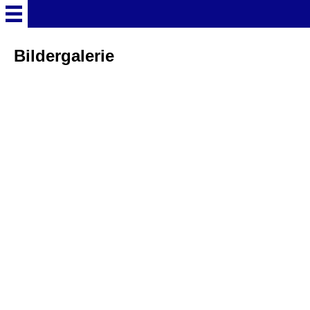
Startseite
Bildergalerie
Deutschland Überschrift
Freizeitparks
Baden-Württemberg
Freizeitparks
Erlebnispark Tripsdrill
Europa-Park
Funny-World