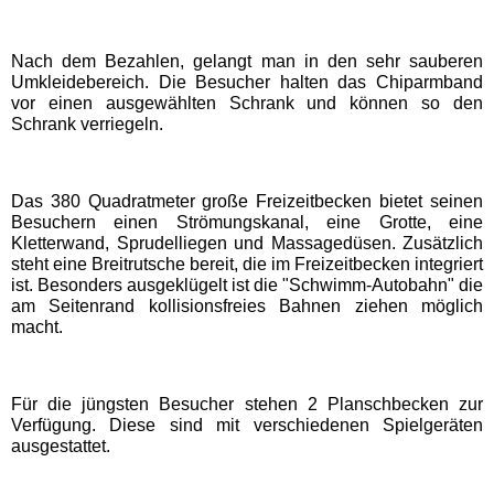
Schwaben Park
Nach dem Bezahlen, gelangt man in den sehr sauberen
Umkleidebereich. Die Besucher halten das Chiparmband
vor einen ausgewählten Schrank und können so den
Steinwasen Park
Schrank verriegeln.
Tatzmania
Das 380 Quadratmeter große Freizeitbecken bietet seinen
Besuchern einen Strömungskanal, eine Grotte, eine
Kletterwand, Sprudelliegen und Massagedüsen. Zusätzlich
Traumland auf der
Bärenhöhle
steht eine Breitrutsche bereit, die im Freizeitbecken integriert
ist. Besonders ausgeklügelt ist die "Schwimm-Autobahn" die
am Seitenrand kollisionsfreies Bahnen ziehen möglich
macht.
Bayern Freizeitparks
Allgäu Skyline Park
Für die jüngsten Besucher stehen 2 Planschbecken zur
Verfügung. Diese sind mit verschiedenen Spielgeräten
ausgestattet.
Bayern-Park