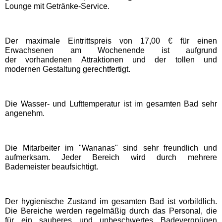
Lounge mit Getränke-Service.
Movie Park Germany
Der maximale Eintrittspreis von 17,00 € für einen
PanoramaPark
Erwachsenen am Wochenende ist aufgrund
der vorhandenen Attraktionen und der tollen und
modernen Gestaltung gerechtfertigt.
Phantasialand
Die Wasser- und Lufttemperatur ist im gesamten Bad sehr
potts park
angenehm.
Safariland Stukenbrock
Die Mitarbeiter im "Wananas" sind sehr freundlich und
aufmerksam. Jeder Bereich wird durch mehrere
Wunderland Kalkar
Bademeister beaufsichtigt.
Rheinland-Pfalz
Der hygienische Zustand im gesamten Bad ist vorbildlich.
Freizeitparks
Die Bereiche werden regelmäßig durch das Personal, die
für ein sauberes und unbeschwertes Badevergnügen