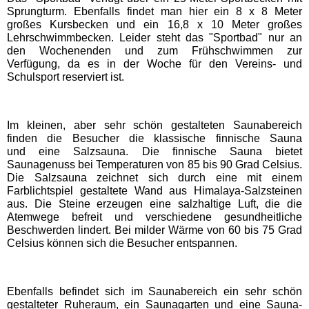
Freizeitparks
Sprungturm. Ebenfalls findet man hier ein 8 x 8 Meter
großes Kursbecken und ein 16,8 x 10 Meter großes
Lehrschwimmbecken. Leider steht das "Sportbad" nur an
Heide Park Resort
den Wochenenden und zum Frühschwimmen zur
Verfügung, da es in der Woche für den Vereins- und
Schulsport reserviert ist.
Rasti-Land
Schloß Dankern
Im kleinen, aber sehr schön gestalteten Saunabereich
finden die Besucher die klassische finnische Sauna
und eine Salzsauna. Die finnische Sauna bietet
Serengeti-Park
Saunagenuss bei Temperaturen von 85 bis 90 Grad Celsius.
Die Salzsauna zeichnet sich durch eine mit einem
Farblichtspiel gestaltete Wand aus Himalaya-Salzsteinen
aus. Die Steine erzeugen eine salzhaltige Luft, die die
Nordrhein-Westfalen
Atemwege befreit und verschiedene gesundheitliche
Freizeitparks
Beschwerden lindert. Bei milder Wärme von 60 bis 75 Grad
Celsius können sich die Besucher entspannen.
Fort Fun Abenteuerland
Ebenfalls befindet sich im Saunabereich ein sehr schön
Irrland Kevelaer
gestalteter Ruheraum, ein Saunagarten und eine Sauna-