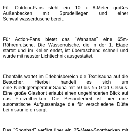
EDELWIES
Für Outdoor-Fans steht ein 10 x 8-Meter großes
Außenbecken mit Sprudelliegen und einer
Schwallwasserdusche bereit.
Freizeit-Land Geiselwind
Für Action-Fans bietet das "Wananas" eine 65m-
LEGOLAND Deutschland
Röhrenrutsche. Die Wasserrutsche, die in der 1. Etage
startet und im Keller endet, ist überraschend schnell und
wurde mit neuster Lichttechnik ausgestattet.
Rodelbahn St. Englmar
Hessen Freizeitparks
Ebenfalls wartet im Erlebnisbereich die Textilsauna auf die
Besucher. Hierbei handelt es sich um
eine Niedrigtemperatur-Sauna mit 50 bis 55 Grad Celsius.
Freizeitpark Lochmühle
Eine große Glasfront erlaubt einen ungehinderten Blick auf
das Freizeitbecken. Die Besonderheit ist hier eine
automatische Aufgussanlage die für verschiedene Düfte
Taunus Wunderland
beim saunieren sorgt.
Niedersachsen
Das "Sportbad" verfügt über ein 25-Meter-Sportbecken mit