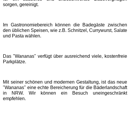
sorgen, gereinigt.
Eifelpark
Wild- & Freizeitpark Klotten
Im Gastronomiebereich können die Badegäste zwischen
den üblichen Speisen, wie z.B. Schnitzel, Currywurst, Salate
und Pasta wählen.
Schleswig-Holstein
Freizeitparks
Das "Wananas" verfügt über ausreichend viele, kostenfreie
Parkplätze.
HANSA-PARK
Tolk-Schau
Mit seiner schönen und modernen Gestaltung, ist das neue
"Wananas" eine echte Bereicherung für die Bäderlandschaft
in NRW. Wir können ein Besuch uneingeschränkt
Schwimmbäder
empfehlen.
Baden-Württemberg
Schwimmbäder