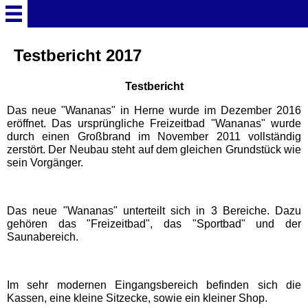
Startseite
Testbericht 2017
Testbericht
Deutschland Überschrift
Das neue "Wananas" in Herne wurde im Dezember 2016
eröffnet. Das ursprüngliche Freizeitbad "Wananas" wurde
Freizeitparks
durch einen Großbrand im November 2011 vollständig
zerstört. Der Neubau steht auf dem gleichen Grundstück wie
sein Vorgänger.
Baden-Württemberg
Freizeitparks
Das neue "Wananas" unterteilt sich in 3 Bereiche. Dazu
Erlebnispark Tripsdrill
gehören das "Freizeitbad", das "Sportbad" und der
Saunabereich.
Europa-Park
Im sehr modernen Eingangsbereich befinden sich die
Kassen, eine kleine Sitzecke, sowie ein kleiner Shop.
Funny-World