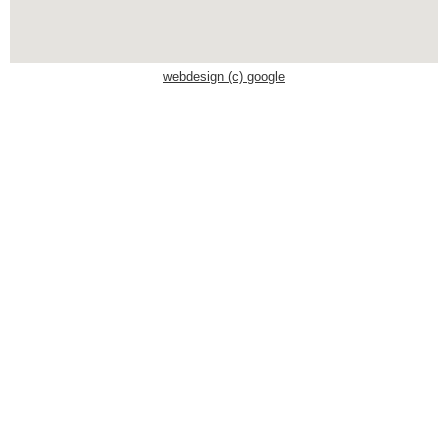
Schwaben Park
webdesign (c) google
Steinwasen Park
Tatzmania
Traumland auf der
Bärenhöhle
Bayern Freizeitparks
Allgäu Skyline Park
Bayern-Park