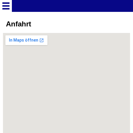
Startseite
Anfahrt
Deutschland Überschrift
Freizeitparks
Baden-Württemberg
Freizeitparks
Erlebnispark Tripsdrill
Europa-Park
Funny-World