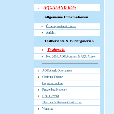
AQUALAND Köln
Allgemeine Informationen
Öffnungszeiten & Preise
Anfahrt
Testberichte & Bildergalerien
Testbericht
Neu 2016: AQUAcanyon & AQUAracer
AQUApark Oberhausen
Claudius Therme
Copa Ca Backum
Freizeitbad Heveney
H2O Herford
Thermen & Badewelt Euskirchen
Wananas