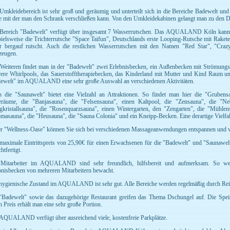
Umkleidebereich ist sehr groß und geräumig und unterteilt sich in die Bereiche Badewelt u
e mit der man den Schrank verschließen kann. Von den Umkleidekabinen gelangt man zu den D
Bereich "Badewelt" verfügt über insgesamt 7 Wasserrutschen. Das AQUALAND Köln kann im
pielsweise die Trichterrutsche "Space Taifun", Deutschlands erste Looping-Rutsche mit Rake
r bergauf rutscht. Auch die restlichen Wasserrutschen mit den Namen "Red Star", "Cra
zeugen.
Weiteren findet man in der "Badewelt" zwei Erlebnisbecken, ein Außenbecken mit Strömungsk
ere Whirlpools, das Sauerstofftherapiebecken, das Kinderland mit Mutter und Kind Raum und 
ewelt" im AQUALAND eine sehr große Auswahl an verschiedenen Aktivitäten.
 die "Saunawelt" bietet eine Vielzahl an Attraktionen. So findet man hier die "Grube
räume, die "Banjasauna", die "Felsensauna", einen Kaltpool, die "Zensauna", die "Neb
gkristallsauna", die "Rosenquarzsauna", einen Wintergarten, den "Zengarten", die "Mühlen
masauna", die "Heusauna", die "Sauna Colonia" und ein Kneipp-Becken. Eine derartige Vielfalt
er "Wellness-Oase" können Sie sich bei verschiedenen Massageanwendungen entspannen und 
maximale Eintrittspreis von 25,90€ für einen Erwachsenen für die "Badewelt" und "Saunawelt"
htfertigt.
Mitarbeiter im AQUALAND sind sehr freundlich, hilfsbereit und aufmerksam. So werd
bnisbecken von mehreren Mitarbeitern bewacht.
hygienische Zustand im AQUALAND ist sehr gut. Alle Bereiche werden regelmäßig durch Rein
"Badewelt" sowie das dazugehörige Restaurant greifen das Thema Dschungel auf. Die Speis
en Preis erhält man eine sehr große Portion.
AQUALAND verfügt über ausreichend viele, kostenfreie Parkplätze.