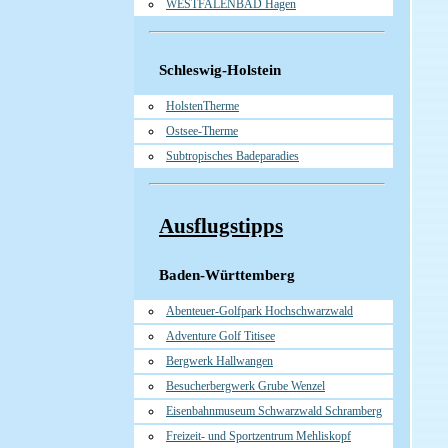
WESTFALENBAD Hagen
Schleswig-Holstein
HolstenTherme
Ostsee-Therme
Subtropisches Badeparadies
Ausflugstipps
Baden-Württemberg
Abenteuer-Golfpark Hochschwarzwald
Adventure Golf Titisee
Bergwerk Hallwangen
Besucherbergwerk Grube Wenzel
Eisenbahnmuseum Schwarzwald Schramberg
Freizeit- und Sportzentrum Mehliskopf