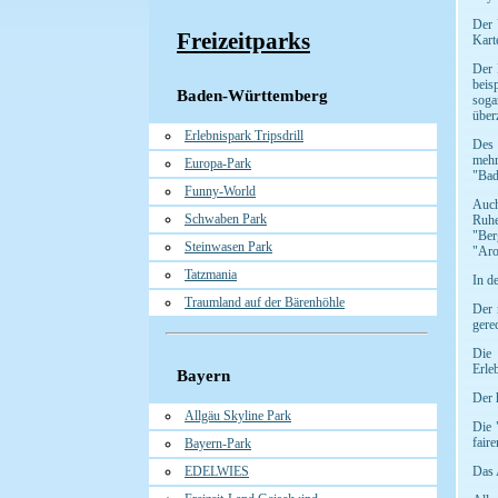
Der 
Freizeitparks
Kart
Der 
beis
Baden-Württemberg
soga
über
Erlebnispark Tripsdrill
Des 
mehr
Europa-Park
"Bad
Funny-World
Auch
Schwaben Park
Ruhe
"Ber
Steinwasen Park
"Aro
Tatzmania
In d
Traumland auf der Bärenhöhle
Der 
gerec
Die 
Erle
Bayern
Der 
Allgäu Skyline Park
Die 
fair
Bayern-Park
EDELWIES
Das 