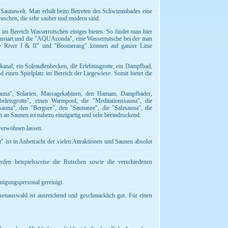
nd Saunawelt. Man erhält beim Betreten des Schwimmbades eine
uschen, die sehr sauber und modern sind.
 Bereich Wasserrutschen einiges bieten. So findet man hier
tenstart und die "AQUAconda", eine Wasserrutsche bei der man
zy River I & II" und "Boomerang" können auf ganzer Linie
anal, ein Soleaußenbecken, die Erlebnisgrotte, ein Dampfbad,
einen Spielplatz im Bereich der Liegewiese. Somit bietet die
nsauna", Solarien, Massagekabinen, den Hamam, Dampfbäder,
eleisgrotte", einen Warmpool, die "Meditationssauna", die
sauna", den "Bergsee", den "Saunasee", die "Salzsauna", die
 an Saunen ist nahezu einzigartig und sehr beeindruckend.
verwöhnen lassen.
 ist in Anbetracht der vielen Attraktionen und Saunen absolut
en beispielsweise die Rutschen sowie die verschiedenen
igungspersonal gereinigt.
enauswahl ist ausreichend und geschmacklich gut. Für einen