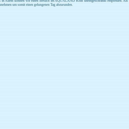
s in Allem können wir einen Besuch im AQUALAND Köln uneingeschränkt empfehlen. Als be
unehmen um somit einen gelungenen Tag abzurunden.