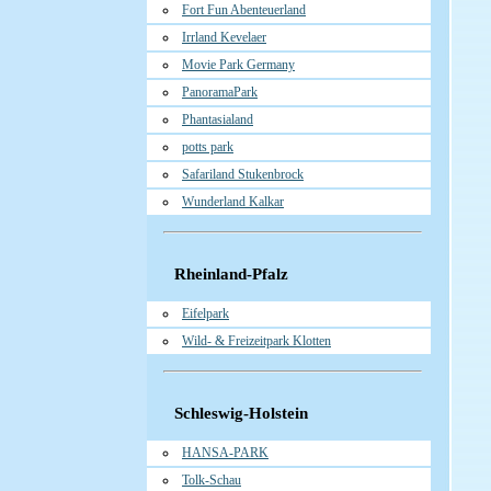
Fort Fun Abenteuerland
Irrland Kevelaer
Movie Park Germany
PanoramaPark
Phantasialand
potts park
Safariland Stukenbrock
Wunderland Kalkar
Rheinland-Pfalz
Eifelpark
Wild- & Freizeitpark Klotten
Schleswig-Holstein
HANSA-PARK
Tolk-Schau