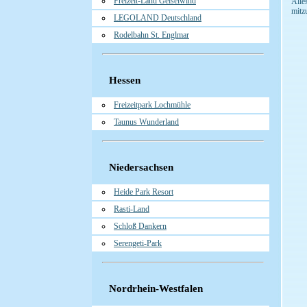
Freizeit-Land Geiselwind
Alle
mitz
LEGOLAND Deutschland
Rodelbahn St. Englmar
Hessen
Freizeitpark Lochmühle
Taunus Wunderland
Niedersachsen
Heide Park Resort
Rasti-Land
Schloß Dankern
Serengeti-Park
Nordrhein-Westfalen