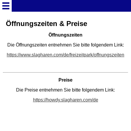
Startseite
Öffnungszeiten & Preise
Öffnungszeiten
Deutschland Überschrift
Die Öffnungszeiten entnehmen Sie bitte folgendem Link:
Freizeitparks
https://www.slagharen.com/de/freizeitpark/offnungszeiten
Baden-Württemberg
Freizeitparks
Preise
Die Preise entnehmen Sie bitte folgendem Link:
Erlebnispark Tripsdrill
https://howdy.slagharen.com/de
Europa-Park
Funny-World