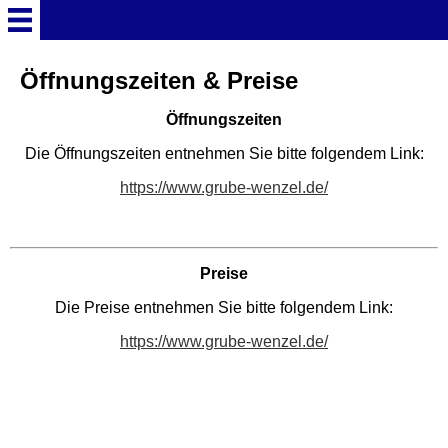
Startseite
Öffnungszeiten & Preise
Öffnungszeiten
Deutschland Überschrift
Die Öffnungszeiten entnehmen Sie bitte folgendem Link:
Freizeitparks
https://www.grube-wenzel.de/
Baden-Württemberg
Freizeitparks
Preise
Die Preise entnehmen Sie bitte folgendem Link:
Erlebnispark Tripsdrill
https://www.grube-wenzel.de/
Europa-Park
Funny-World