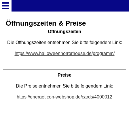
Startseite
Öffnungszeiten & Preise
Öffnungszeiten
Deutschland Überschrift
Die Öffnungszeiten entnehmen Sie bitte folgendem Link:
https://www.halloweenhorrorhouse.de/programm/
Freizeitparks
Baden-Württemberg
Preise
Freizeitparks
Die Preise entnehmen Sie bitte folgendem Link:
Erlebnispark Tripsdrill
https://energeticon-webshop.de/cards/4000012
Europa-Park
Funny-World