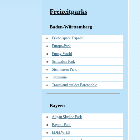
Freizeitparks
Baden-Württemberg
Erlebnispark Tripsdrill
Europa-Park
Funny-World
Schwaben Park
Steinwasen Park
Tatzmania
Traumland auf der Bärenhöhle
Bayern
Allgäu Skyline Park
Bayern-Park
EDELWIES