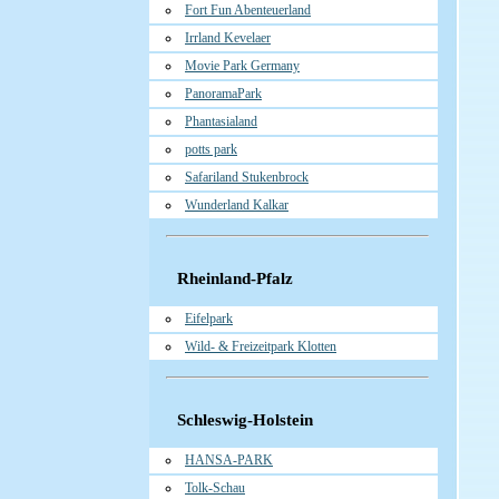
Fort Fun Abenteuerland
Irrland Kevelaer
Movie Park Germany
PanoramaPark
Phantasialand
potts park
Safariland Stukenbrock
Wunderland Kalkar
Rheinland-Pfalz
Eifelpark
Wild- & Freizeitpark Klotten
Schleswig-Holstein
HANSA-PARK
Tolk-Schau