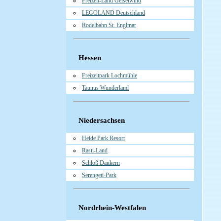
Freizeit-Land Geiselwind
LEGOLAND Deutschland
Rodelbahn St. Englmar
Hessen
Freizeitpark Lochmühle
Taunus Wunderland
Niedersachsen
Heide Park Resort
Rasti-Land
Schloß Dankern
Serengeti-Park
Nordrhein-Westfalen