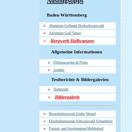
Ausflugstipps
Baden-Württemberg
Abenteuer-Golfpark Hochschwarzwald
Adventure Golf Titisee
Bergwerk Hallwangen
Allgemeine Informationen
Öffnungszeiten & Preise
Anfahrt
Testberichte & Bildergalerien
Testbericht
Bildergalerie
Besucherbergwerk Grube Wenzel
Eisenbahnmuseum Schwarzwald Schramberg
Freizeit- und Sportzentrum Mehliskopf