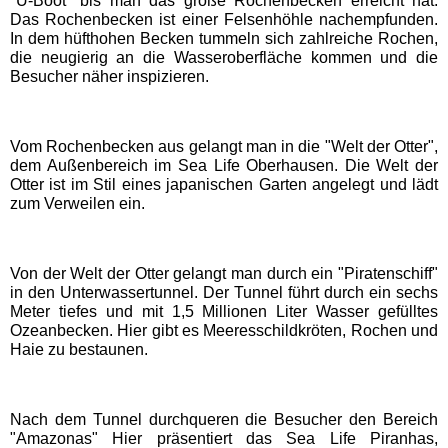
"U-Boot" bis man das große Rochenbecken erreicht hat.
Das Rochenbecken ist einer Felsenhöhle nachempfunden.
EDELWIES
In dem hüfthohen Becken tummeln sich zahlreiche Rochen,
die neugierig an die Wasseroberfläche kommen und die
Besucher näher inspizieren.
Freizeit-Land Geiselwind
LEGOLAND Deutschland
Vom Rochenbecken aus gelangt man in die "Welt der Otter",
dem Außenbereich im Sea Life Oberhausen. Die Welt der
Otter ist im Stil eines japanischen Garten angelegt und lädt
Rodelbahn St. Englmar
zum Verweilen ein.
Hessen Freizeitparks
Von der Welt der Otter gelangt man durch ein "Piratenschiff"
in den Unterwassertunnel. Der Tunnel führt durch ein sechs
Meter tiefes und mit 1,5 Millionen Liter Wasser gefülltes
Freizeitpark Lochmühle
Ozeanbecken. Hier gibt es Meeresschildkröten, Rochen und
Haie zu bestaunen.
Taunus Wunderland
Nach dem Tunnel durchqueren die Besucher den Bereich
Niedersachsen
"Amazonas" Hier präsentiert das Sea Life Piranhas,