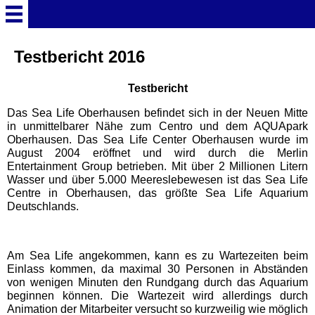
Startseite
Testbericht 2016
Testbericht
Deutschland Überschrift
Das Sea Life Oberhausen befindet sich in der Neuen Mitte
in unmittelbarer Nähe zum Centro und dem AQUApark
Freizeitparks
Oberhausen. Das Sea Life Center Oberhausen wurde im
August 2004 eröffnet und wird durch die Merlin
Entertainment Group betrieben. Mit über 2 Millionen Litern
Baden-Württemberg
Wasser und über 5.000 Meereslebewesen ist das Sea Life
Freizeitparks
Centre in Oberhausen, das größte Sea Life Aquarium
Deutschlands.
Erlebnispark Tripsdrill
Am Sea Life angekommen, kann es zu Wartezeiten beim
Europa-Park
Einlass kommen, da maximal 30 Personen in Abständen
von wenigen Minuten den Rundgang durch das Aquarium
beginnen können. Die Wartezeit wird allerdings durch
Funny-World
Animation der Mitarbeiter versucht so kurzweilig wie möglich