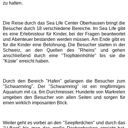
zu halten.
Schwaben Park
Die Reise durch das Sea Life Center Oberhausen bringt die
Besucher durch 18 verschiedene Bereiche. Im Sea Life gibt
Steinwasen Park
es eine Erlebnistour für Kinder, bei der Fragen beantwortet
und Abenteuer bestanden werden müssen. Am Ende gibt es
für die Kinder eine Belohnung. Die Besucher starten in der
Tatzmania
Schweiz, an den Quellen des "Rheins" und gehen
anschließend durch eine "Tropfsteinhöhle" bis sie die
"Küste" erreicht haben.
Traumland auf der
Bärenhöhle
Durch den Bereich "Hafen" gelangen die Besucher zum
Bayern Freizeitparks
"Schwarmring". Der "Schwarmring" ist ein ringförmiges
Aquarium mit ca. 6m Durchmesser. Hunderte von Markrelen
umgeben den Besucher von allen Seiten und sorgen für
Allgäu Skyline Park
einen wirklich imposanten Blick.
Bayern-Park
Weiter geht es vorbei an den "Seepferdchen" und durch das