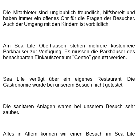
Eifelpark
Die Mitarbieter sind unglaublich freundlich, hilfsbereit und
haben immer ein offenes Ohr für die Fragen der Besucher.
Wild- & Freizeitpark Klotten
Auch der Umgang mit den Kindern ist vorbildlich.
Schleswig-Holstein
Am Sea Life Oberhausen stehen mehrere kostenfreie
Freizeitparks
Parkhäuser zur Verfügung. Es müssen die Parkhäuser des
benachbarten Einkaufszentrum "Centro" genutzt werden.
HANSA-PARK
Sea Life verfügt über ein eigenes Restaurant. Die
Tolk-Schau
Gastronomie wurde bei unserem Besuch nicht getestet.
Schwimmbäder
Die sanitären Anlagen waren bei unserem Besuch sehr
sauber.
Baden-Württemberg
Schwimmbäder
Alles in Allem können wir einen Besuch im Sea Life