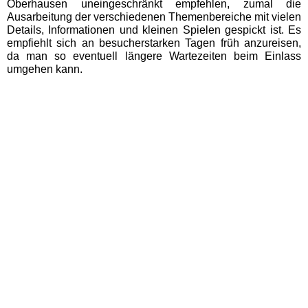
Oberhausen uneingeschränkt empfehlen, zumal die
Badeparadies Schwarzwald
Ausarbeitung der verschiedenen Themenbereiche mit vielen
Details, Informationen und kleinen Spielen gespickt ist. Es
empfiehlt sich an besucherstarken Tagen früh anzureisen,
Panorama-Bad Freudenstadt
da man so eventuell längere Wartezeiten beim Einlass
umgehen kann.
Hamburg Schwimmbäder
MidSommerland
Mecklenburg-Vorpommern
Schwimmbäder
WONNEMAR Wismar
Nordrhein-Westfalen
Schwimmbäder