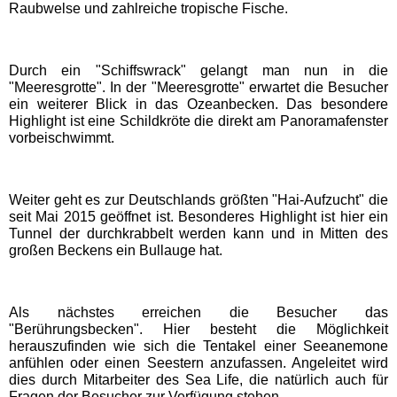
Freizeitparks
Raubwelse und zahlreiche tropische Fische.
Heide Park Resort
Durch ein "Schiffswrack" gelangt man nun in die
"Meeresgrotte". In der "Meeresgrotte" erwartet die Besucher
ein weiterer Blick in das Ozeanbecken. Das besondere
Rasti-Land
Highlight ist eine Schildkröte die direkt am Panoramafenster
vorbeischwimmt.
Schloß Dankern
Weiter geht es zur Deutschlands größten "Hai-Aufzucht" die
Serengeti-Park
seit Mai 2015 geöffnet ist. Besonderes Highlight ist hier ein
Tunnel der durchkrabbelt werden kann und in Mitten des
großen Beckens ein Bullauge hat.
Nordrhein-Westfalen
Freizeitparks
Als nächstes erreichen die Besucher das
"Berührungsbecken". Hier besteht die Möglichkeit
Fort Fun Abenteuerland
herauszufinden wie sich die Tentakel einer Seeanemone
anfühlen oder einen Seestern anzufassen. Angeleitet wird
dies durch Mitarbeiter des Sea Life, die natürlich auch für
Irrland Kevelaer
Fragen der Besucher zur Verfügung stehen.