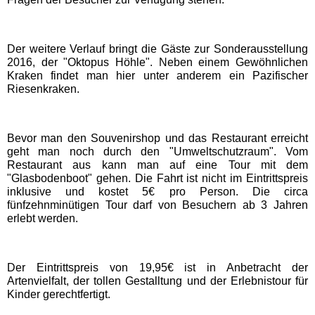
Movie Park Germany
Der weitere Verlauf bringt die Gäste zur Sonderausstellung
2016, der "Oktopus Höhle". Neben einem Gewöhnlichen
PanoramaPark
Kraken findet man hier unter anderem ein Pazifischer
Riesenkraken.
Phantasialand
Bevor man den Souvenirshop und das Restaurant erreicht
potts park
geht man noch durch den "Umweltschutzraum". Vom
Restaurant aus kann man auf eine Tour mit dem
"Glasbodenboot" gehen. Die Fahrt ist nicht im Eintrittspreis
inklusive und kostet 5€ pro Person. Die circa
Safariland Stukenbrock
fünfzehnminütigen Tour darf von Besuchern ab 3 Jahren
erlebt werden.
Wunderland Kalkar
Der Eintrittspreis von 19,95€ ist in Anbetracht der
Rheinland-Pfalz
Artenvielfalt, der tollen Gestalltung und der Erlebnistour für
Freizeitparks
Kinder gerechtfertigt.