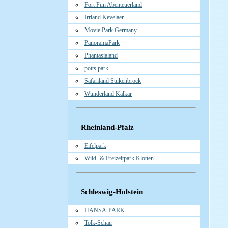
Fort Fun Abenteuerland
Irrland Kevelaer
Movie Park Germany
PanoramaPark
Phantasialand
potts park
Safariland Stukenbrock
Wunderland Kalkar
Rheinland-Pfalz
Eifelpark
Wild- & Freizeitpark Klotten
Schleswig-Holstein
HANSA-PARK
Tolk-Schau