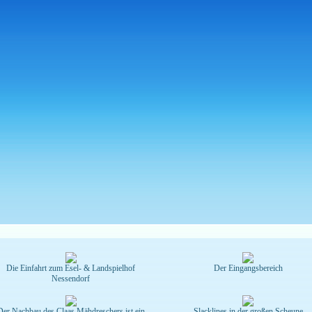
Die Einfahrt zum Esel- & Landspielhof
Der Eingangsbereich
Nessendorf
Der Nachbau des Claas Mähdreschers ist ein
Slacklines in der großen Scheune