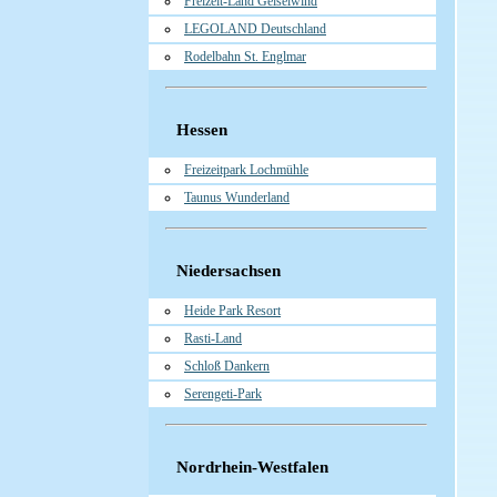
Freizeit-Land Geiselwind
LEGOLAND Deutschland
Rodelbahn St. Englmar
Hessen
Freizeitpark Lochmühle
Taunus Wunderland
Niedersachsen
Heide Park Resort
Rasti-Land
Schloß Dankern
Serengeti-Park
Nordrhein-Westfalen