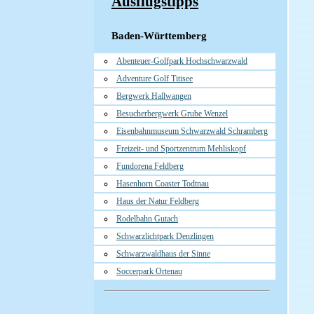
Ausflugstipps
Baden-Württemberg
Abenteuer-Golfpark Hochschwarzwald
Adventure Golf Titisee
Bergwerk Hallwangen
Besucherbergwerk Grube Wenzel
Eisenbahnmuseum Schwarzwald Schramberg
Freizeit- und Sportzentrum Mehliskopf
Fundorena Feldberg
Hasenhorn Coaster Todtnau
Haus der Natur Feldberg
Rodelbahn Gutach
Schwarzlichtpark Denzlingen
Schwarzwaldhaus der Sinne
Soccerpark Ortenau