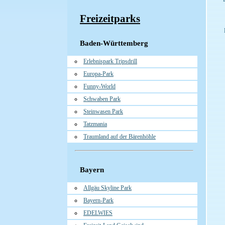
Freizeitparks
Baden-Württemberg
Erlebnispark Tripsdrill
Europa-Park
Funny-World
Schwaben Park
Steinwasen Park
Tatzmania
Traumland auf der Bärenhöhle
Bayern
Allgäu Skyline Park
Bayern-Park
EDELWIES