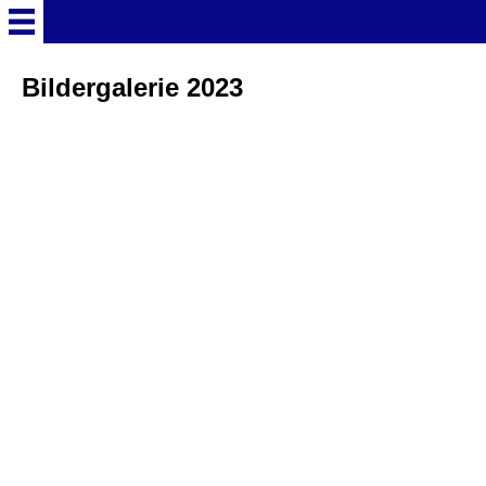
Startseite
Bildergalerie 2023
Deutschland Überschrift
Freizeitparks
Baden-Württemberg
Freizeitparks
Erlebnispark Tripsdrill
Europa-Park
Funny-World