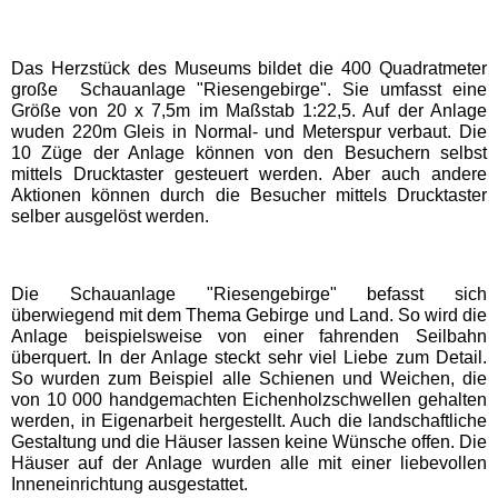
Schwaben Park
Das Herzstück des Museums bildet die 400 Quadratmeter
große Schauanlage "Riesengebirge". Sie umfasst eine
Größe von 20 x 7,5m im Maßstab 1:22,5. Auf der Anlage
Steinwasen Park
wuden 220m Gleis in Normal- und Meterspur verbaut. Die
10 Züge der Anlage können von den Besuchern selbst
mittels Drucktaster gesteuert werden. Aber auch andere
Tatzmania
Aktionen können durch die Besucher mittels Drucktaster
selber ausgelöst werden.
Traumland auf der
Bärenhöhle
Die Schauanlage "Riesengebirge" befasst sich
überwiegend mit dem Thema Gebirge und Land. So wird die
Bayern Freizeitparks
Anlage beispielsweise von einer fahrenden Seilbahn
überquert. In der Anlage steckt sehr viel Liebe zum Detail.
So wurden zum Beispiel alle Schienen und Weichen, die
Allgäu Skyline Park
von 10 000 handgemachten Eichenholzschwellen gehalten
werden, in Eigenarbeit hergestellt. Auch die landschaftliche
Gestaltung und die Häuser lassen keine Wünsche offen. Die
Bayern-Park
Häuser auf der Anlage wurden alle mit einer liebevollen
Inneneinrichtung ausgestattet.