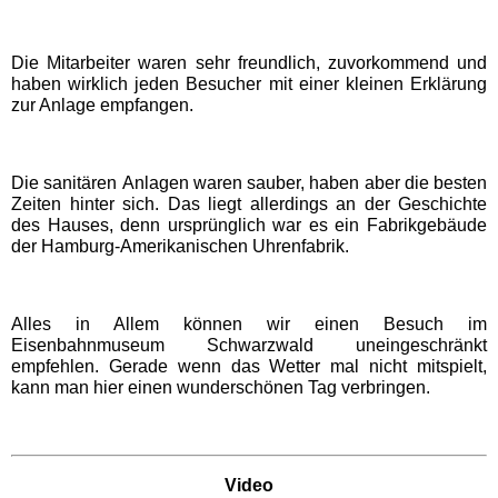
Movie Park Germany
Die Mitarbeiter waren sehr freundlich, zuvorkommend und
haben wirklich jeden Besucher mit einer kleinen Erklärung
zur Anlage empfangen.
PanoramaPark
Phantasialand
Die sanitären Anlagen waren sauber, haben aber die besten
Zeiten hinter sich. Das liegt allerdings an der Geschichte
des Hauses, denn ursprünglich war es ein Fabrikgebäude
potts park
der Hamburg-Amerikanischen Uhrenfabrik.
Safariland Stukenbrock
Alles in Allem können wir einen Besuch im
Eisenbahnmuseum Schwarzwald uneingeschränkt
empfehlen. Gerade wenn das Wetter mal nicht mitspielt,
Wunderland Kalkar
kann man hier einen wunderschönen Tag verbringen.
Rheinland-Pfalz
Freizeitparks
Video