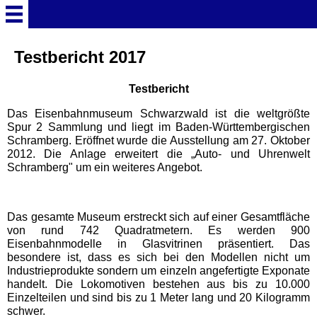
Startseite
Testbericht 2017
Testbericht
Deutschland Überschrift
Das Eisenbahnmuseum Schwarzwald ist die weltgrößte
Spur 2 Sammlung und liegt im Baden-Württembergischen
Freizeitparks
Schramberg. Eröffnet wurde die Ausstellung am 27. Oktober
2012. Die Anlage erweitert die „Auto- und Uhrenwelt
Schramberg" um ein weiteres Angebot.
Baden-Württemberg
Freizeitparks
Das gesamte Museum erstreckt sich auf einer Gesamtfläche
Erlebnispark Tripsdrill
von rund 742 Quadratmetern. Es werden 900
Eisenbahnmodelle in Glasvitrinen präsentiert. Das
besondere ist, dass es sich bei den Modellen nicht um
Europa-Park
Industrieprodukte sondern um einzeln angefertigte Exponate
handelt. Die Lokomotiven bestehen aus bis zu 10.000
Einzelteilen und sind bis zu 1 Meter lang und 20 Kilogramm
Funny-World
schwer.