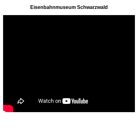
Eifelpark
Eisenbahnmuseum Schwarzwald
Wild- & Freizeitpark Klotten
Schleswig-Holstein
Freizeitparks
HANSA-PARK
Tolk-Schau
Schwimmbäder
Baden-Württemberg
Schwimmbäder