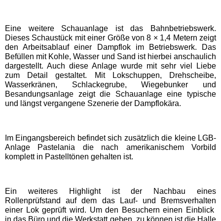
EDELWIES
Eine weitere Schauanlage ist das Bahnbetriebswerk.
Dieses Schaustück mit einer Größe von 8 × 1,4 Metern zeigt
Freizeit-Land Geiselwind
den Arbeitsablauf einer Dampflok im Betriebswerk. Das
Befüllen mit Kohle, Wasser und Sand ist hierbei anschaulich
dargestellt. Auch diese Anlage wurde mit sehr viel Liebe
LEGOLAND Deutschland
zum Detail gestaltet. Mit Lokschuppen, Drehscheibe,
Wasserkränen, Schlackegrube, Wiegebunker und
Besandungsanlage zeigt die Schauanlage eine typische
Rodelbahn St. Englmar
und längst vergangene Szenerie der Dampflokära.
Hessen Freizeitparks
Im Eingangsbereich befindet sich zusätzlich die kleine LGB-
Anlage Pastelania die nach amerikanischem Vorbild
Freizeitpark Lochmühle
komplett in Pastelltönen gehalten ist.
Taunus Wunderland
Ein weiteres Highlight ist der Nachbau eines
Rollenprüfstand auf dem das Lauf- und Bremsverhalten
einer Lok geprüft wird. Um den Besuchern einen Einblick
Niedersachsen
in das Büro und die Werkstatt geben zu können ist die Halle