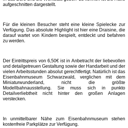
Freizeitparks
aufgeschnitten dargestellt.
Heide Park Resort
Für die kleinen Besucher steht eine kleine Spielecke zur
Verfügung. Das absolute Highlight ist hier eine Draisine, die
Rasti-Land
darauf wartet von Kindern bespielt, entdeckt und befahren
zu werden.
Schloß Dankern
Der Eintrittspreis von 6,50€ ist in Anbetracht der liebevollen
und detailgetreuen Gestaltung sowie der Handarbeit und der
Serengeti-Park
vielen Arbeitsstunden absolut gerechtfertigt. Natürlich ist das
Eisenbahnmuseum Schwarzwald, verglichen mit dem
Miniaturwunderland, nicht die größte
Nordrhein-Westfalen
Modellbahnausstellung. Sie muss sich in punkto
Freizeitparks
Detailverliebtheit nicht hinter den großen Anlagen
verstecken.
Fort Fun Abenteuerland
In unmittelbarer Nähe zum Eisenbahnmuseum stehen
Irrland Kevelaer
kostenfreie Parkplätze zur Verfügung.