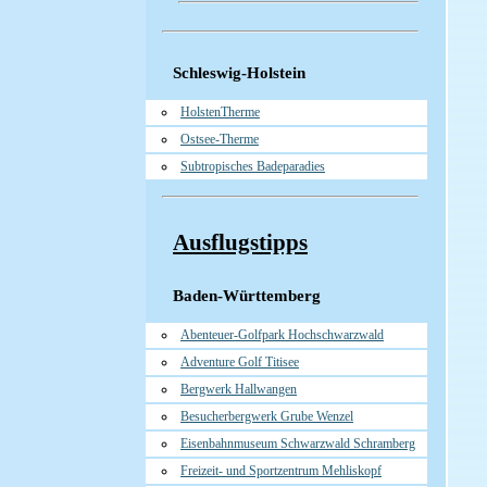
Schleswig-Holstein
HolstenTherme
Ostsee-Therme
Subtropisches Badeparadies
Ausflugstipps
Baden-Württemberg
Abenteuer-Golfpark Hochschwarzwald
Adventure Golf Titisee
Bergwerk Hallwangen
Besucherbergwerk Grube Wenzel
Eisenbahnmuseum Schwarzwald Schramberg
Freizeit- und Sportzentrum Mehliskopf