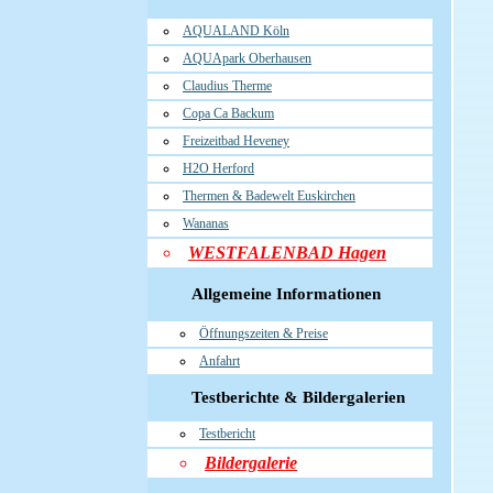
AQUALAND Köln
AQUApark Oberhausen
Claudius Therme
Copa Ca Backum
Freizeitbad Heveney
H2O Herford
Thermen & Badewelt Euskirchen
Wananas
WESTFALENBAD Hagen
Allgemeine Informationen
Öffnungszeiten & Preise
Anfahrt
Testberichte & Bildergalerien
Testbericht
Bildergalerie