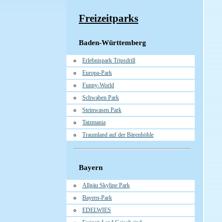
Freizeitparks
Baden-Württemberg
Erlebnispark Tripsdrill
Europa-Park
Funny-World
Schwaben Park
Steinwasen Park
Tatzmania
Traumland auf der Bärenhöhle
Bayern
Allgäu Skyline Park
Bayern-Park
EDELWIES