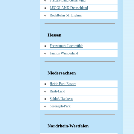
Freizeit-Land Geiselwind
LEGOLAND Deutschland
Rodelbahn St. Englmar
Hessen
Freizeitpark Lochmühle
Taunus Wunderland
Niedersachsen
Heide Park Resort
Rasti-Land
Schloß Dankern
Serengeti-Park
Nordrhein-Westfalen