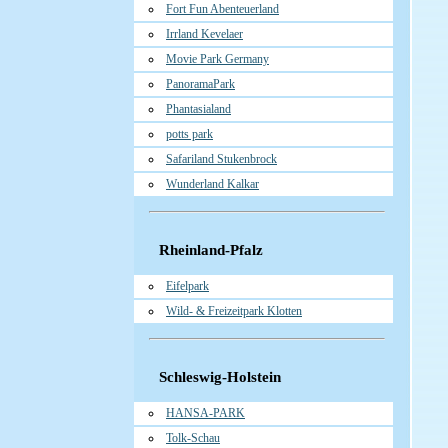
Fort Fun Abenteuerland
Irrland Kevelaer
Movie Park Germany
PanoramaPark
Phantasialand
potts park
Safariland Stukenbrock
Wunderland Kalkar
Rheinland-Pfalz
Eifelpark
Wild- & Freizeitpark Klotten
Schleswig-Holstein
HANSA-PARK
Tolk-Schau