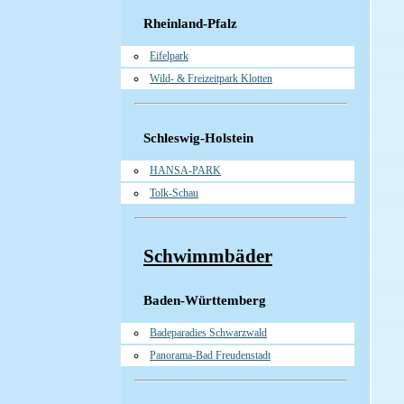
Rheinland-Pfalz
Eifelpark
Wild- & Freizeitpark Klotten
Schleswig-Holstein
HANSA-PARK
Tolk-Schau
Schwimmbäder
Baden-Württemberg
Badeparadies Schwarzwald
Panorama-Bad Freudenstadt