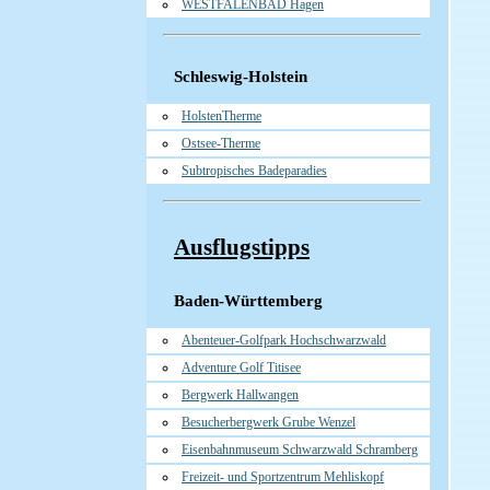
WESTFALENBAD Hagen
Schleswig-Holstein
HolstenTherme
Ostsee-Therme
Subtropisches Badeparadies
Ausflugstipps
Baden-Württemberg
Abenteuer-Golfpark Hochschwarzwald
Adventure Golf Titisee
Bergwerk Hallwangen
Besucherbergwerk Grube Wenzel
Eisenbahnmuseum Schwarzwald Schramberg
Freizeit- und Sportzentrum Mehliskopf