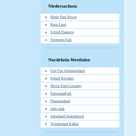
Niedersachsen
Heide Park Resort
Rasti-Land
Schloß Dankern
Serengeti-Park
Nordrhein-Westfalen
Fort Fun Abenteuerland
Irrland Kevelaer
Movie Park Germany
PanoramaPark
Phantasialand
potts park
Safariland Stukenbrock
Wunderland Kalkar