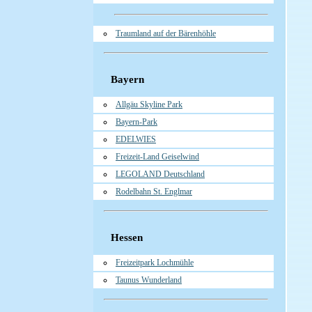
Traumland auf der Bärenhöhle
Bayern
Allgäu Skyline Park
Bayern-Park
EDELWIES
Freizeit-Land Geiselwind
LEGOLAND Deutschland
Rodelbahn St. Englmar
Hessen
Freizeitpark Lochmühle
Taunus Wunderland