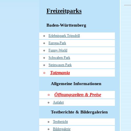
Freizeitparks
Baden-Württemberg
Erlebnispark Tripsdrill
Europa-Park
Funny-World
Schwaben Park
Steinwasen Park
Tatzmania
Allgemeine Informationen
Öffnungszeiten & Preise
Anfahrt
Testberichte & Bildergalerien
Testbericht
Bildergalerie