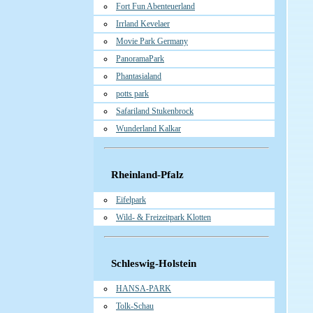
Fort Fun Abenteuerland
Irrland Kevelaer
Movie Park Germany
PanoramaPark
Phantasialand
potts park
Safariland Stukenbrock
Wunderland Kalkar
Rheinland-Pfalz
Eifelpark
Wild- & Freizeitpark Klotten
Schleswig-Holstein
HANSA-PARK
Tolk-Schau