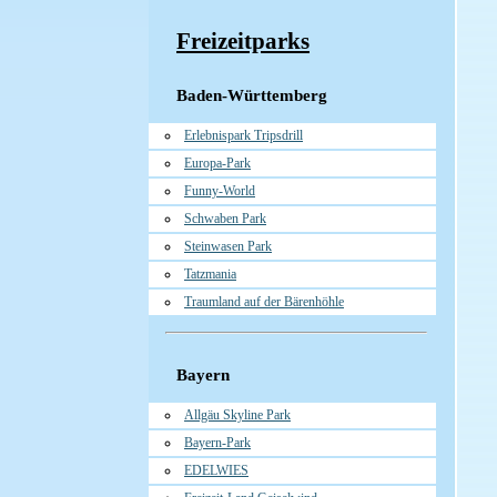
Freizeitparks
Baden-Württemberg
Erlebnispark Tripsdrill
Europa-Park
Funny-World
Schwaben Park
Steinwasen Park
Tatzmania
Traumland auf der Bärenhöhle
Bayern
Allgäu Skyline Park
Bayern-Park
EDELWIES