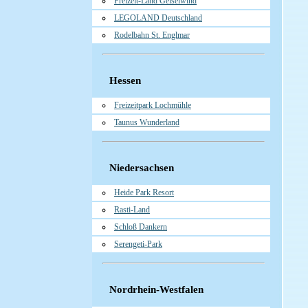
Freizeit-Land Geiselwind
LEGOLAND Deutschland
Rodelbahn St. Englmar
Hessen
Freizeitpark Lochmühle
Taunus Wunderland
Niedersachsen
Heide Park Resort
Rasti-Land
Schloß Dankern
Serengeti-Park
Nordrhein-Westfalen