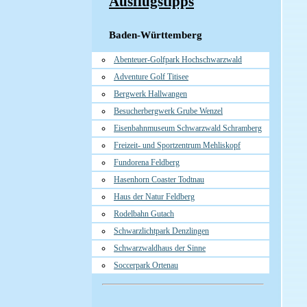
Ausflugstipps
Baden-Württemberg
Abenteuer-Golfpark Hochschwarzwald
Adventure Golf Titisee
Bergwerk Hallwangen
Besucherbergwerk Grube Wenzel
Eisenbahnmuseum Schwarzwald Schramberg
Freizeit- und Sportzentrum Mehliskopf
Fundorena Feldberg
Hasenhorn Coaster Todtnau
Haus der Natur Feldberg
Rodelbahn Gutach
Schwarzlichtpark Denzlingen
Schwarzwaldhaus der Sinne
Soccerpark Ortenau