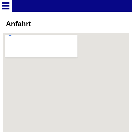
Startseite
Anfahrt
Deutschland Überschrift
Freizeitparks
Baden-Württemberg
Freizeitparks
Erlebnispark Tripsdrill
Europa-Park
Funny-World