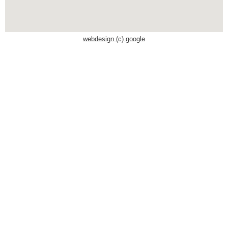
Schwaben Park
webdesign (c) google
Steinwasen Park
Tatzmania
Traumland auf der
Bärenhöhle
Bayern Freizeitparks
Allgäu Skyline Park
Bayern-Park