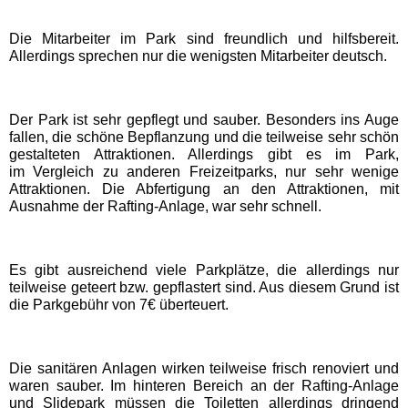
Die Mitarbeiter im Park sind freundlich und hilfsbereit.
Schwaben Park
Allerdings sprechen nur die wenigsten Mitarbeiter deutsch.
Steinwasen Park
Der Park ist sehr gepflegt und sauber. Besonders ins Auge
fallen, die schöne Bepflanzung und die teilweise sehr schön
Tatzmania
gestalteten Attraktionen. Allerdings gibt es im Park,
im Vergleich zu anderen Freizeitparks, nur sehr wenige
Attraktionen. Die Abfertigung an den Attraktionen, mit
Traumland auf der
Ausnahme der Rafting-Anlage, war sehr schnell.
Bärenhöhle
Es gibt ausreichend viele Parkplätze, die allerdings nur
Bayern Freizeitparks
teilweise geteert bzw. gepflastert sind. Aus diesem Grund ist
die Parkgebühr von 7€ überteuert.
Allgäu Skyline Park
Die sanitären Anlagen wirken teilweise frisch renoviert und
Bayern-Park
waren sauber. Im hinteren Bereich an der Rafting-Anlage
und Slidepark müssen die Toiletten allerdings dringend