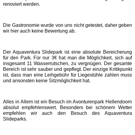
renoviert werden.
EDELWIES
Freizeit-Land Geiselwind
Die Gastronomie wurde von uns nicht getestet, daher geben
wir hier auch keine Bewertung ab.
LEGOLAND Deutschland
Der Aquaventura Slidepark ist eine absolute Bereicherung
für den Park. Für nur 3€ hat man die Möglichkeit, sich auf
Rodelbahn St. Englmar
insgesamt 11 Wasserrutschen, zu vergnügen. Der gesamte
Bereich ist sehr sauber und gepflegt. Der einzige Kritikpunkt
ist, dass man eine Leihgebühr für Liegestühle zahlen muss
Hessen Freizeitparks
und ansonsten keine Sitzmöglichkeit hat.
Freizeitpark Lochmühle
Alles in Allem ist ein Besuch im Avonturenpark Hellendoorn
absolut empfehlenswert. Besonders bei schönem Wetter
Taunus Wunderland
empfehlen wir auch den Besuch des Aquaventura
Slideparks.
Niedersachsen