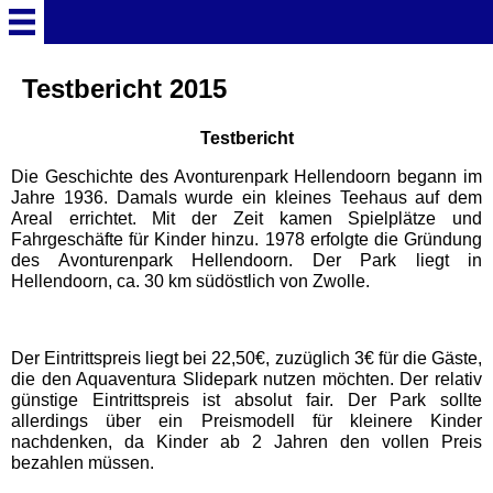
Startseite
Testbericht 2015
Testbericht
Deutschland Überschrift
Die Geschichte des Avonturenpark Hellendoorn begann im
Jahre 1936. Damals wurde ein kleines Teehaus auf dem
Freizeitparks
Areal errichtet. Mit der Zeit kamen Spielplätze und
Fahrgeschäfte für Kinder hinzu. 1978 erfolgte die Gründung
des Avonturenpark Hellendoorn. Der Park liegt in
Baden-Württemberg
Hellendoorn, ca. 30 km südöstlich von Zwolle.
Freizeitparks
Erlebnispark Tripsdrill
Der Eintrittspreis liegt bei 22,50€, zuzüglich 3€ für die Gäste,
die den Aquaventura Slidepark nutzen möchten. Der relativ
günstige Eintrittspreis ist absolut fair. Der Park sollte
Europa-Park
allerdings über ein Preismodell für kleinere Kinder
nachdenken, da Kinder ab 2 Jahren den vollen Preis
bezahlen müssen.
Funny-World