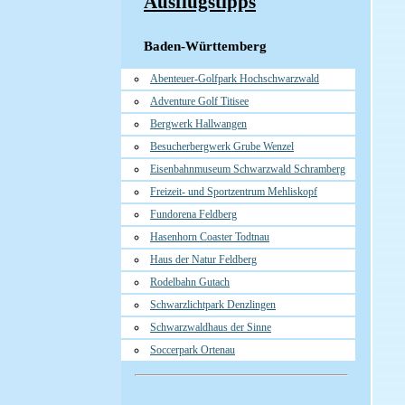
Ausflugstipps
Baden-Württemberg
Abenteuer-Golfpark Hochschwarzwald
Adventure Golf Titisee
Bergwerk Hallwangen
Besucherbergwerk Grube Wenzel
Eisenbahnmuseum Schwarzwald Schramberg
Freizeit- und Sportzentrum Mehliskopf
Fundorena Feldberg
Hasenhorn Coaster Todtnau
Haus der Natur Feldberg
Rodelbahn Gutach
Schwarzlichtpark Denzlingen
Schwarzwaldhaus der Sinne
Soccerpark Ortenau