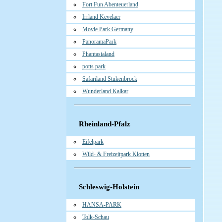
Fort Fun Abenteuerland
Irrland Kevelaer
Movie Park Germany
PanoramaPark
Phantasialand
potts park
Safariland Stukenbrock
Wunderland Kalkar
Rheinland-Pfalz
Eifelpark
Wild- & Freizeitpark Klotten
Schleswig-Holstein
HANSA-PARK
Tolk-Schau