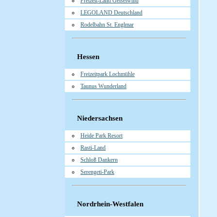
Freizeit-Land Geiselwind
LEGOLAND Deutschland
Rodelbahn St. Englmar
Hessen
Freizeitpark Lochmühle
Taunus Wunderland
Niedersachsen
Heide Park Resort
Rasti-Land
Schloß Dankern
Serengeti-Park
Nordrhein-Westfalen