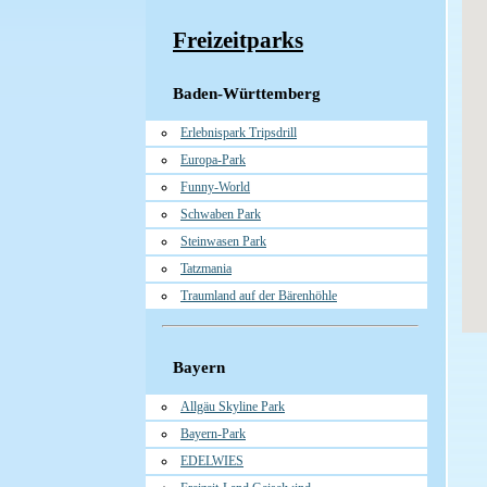
Freizeitparks
Baden-Württemberg
Erlebnispark Tripsdrill
Europa-Park
Funny-World
Schwaben Park
Steinwasen Park
Tatzmania
Traumland auf der Bärenhöhle
Bayern
Allgäu Skyline Park
Bayern-Park
EDELWIES