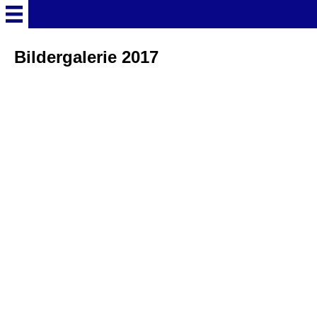
Startseite
Bildergalerie 2017
Deutschland Überschrift
Freizeitparks
Baden-Württemberg
Freizeitparks
Erlebnispark Tripsdrill
Europa-Park
Funny-World