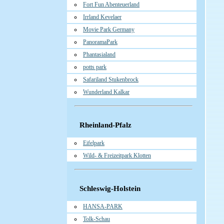
Fort Fun Abenteuerland
Irrland Kevelaer
Movie Park Germany
PanoramaPark
Phantasialand
potts park
Safariland Stukenbrock
Wunderland Kalkar
Rheinland-Pfalz
Eifelpark
Wild- & Freizeitpark Klotten
Schleswig-Holstein
HANSA-PARK
Tolk-Schau