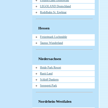
Freizeit-Land Geiselwind
LEGOLAND Deutschland
Rodelbahn St. Englmar
Hessen
Freizeitpark Lochmühle
Taunus Wunderland
Niedersachsen
Heide Park Resort
Rasti-Land
Schloß Dankern
Serengeti-Park
Nordrhein-Westfalen