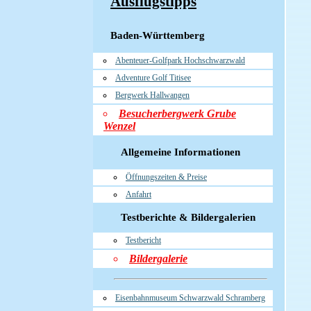
Ausflugstipps
Baden-Württemberg
Abenteuer-Golfpark Hochschwarzwald
Adventure Golf Titisee
Bergwerk Hallwangen
Besucherbergwerk Grube
Wenzel
Allgemeine Informationen
Öffnungszeiten & Preise
Anfahrt
Testberichte & Bildergalerien
Testbericht
Bildergalerie
Eisenbahnmuseum Schwarzwald Schramberg