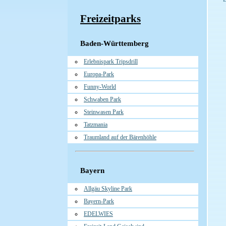
Freizeitparks
Baden-Württemberg
Erlebnispark Tripsdrill
Europa-Park
Funny-World
Schwaben Park
Steinwasen Park
Tatzmania
Traumland auf der Bärenhöhle
Bayern
Allgäu Skyline Park
Bayern-Park
EDELWIES