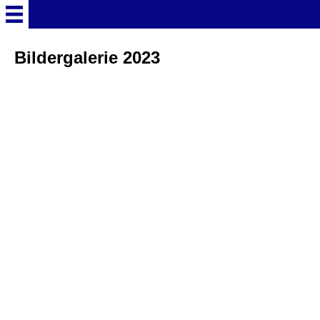
Startseite
Bildergalerie 2023
Deutschland Überschrift
Freizeitparks
Baden-Württemberg
Freizeitparks
Erlebnispark Tripsdrill
Europa-Park
Funny-World