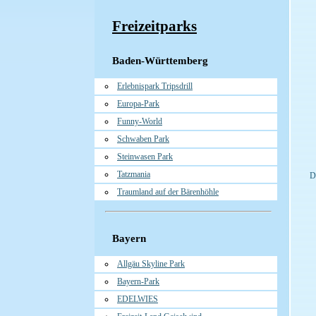
Freizeitparks
Baden-Württemberg
Erlebnispark Tripsdrill
Europa-Park
Funny-World
Schwaben Park
Steinwasen Park
Tatzmania
D
Traumland auf der Bärenhöhle
Bayern
Allgäu Skyline Park
Bayern-Park
EDELWIES