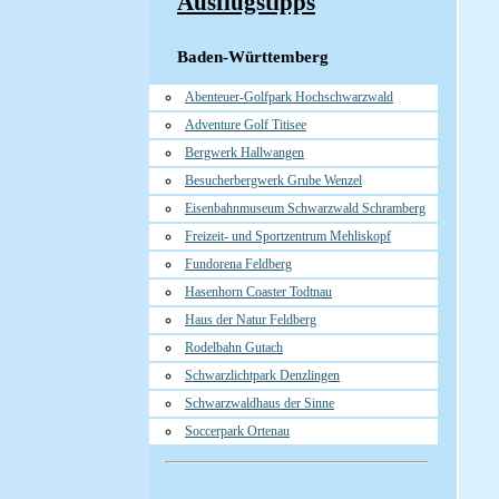
Ausflugstipps
Baden-Württemberg
Abenteuer-Golfpark Hochschwarzwald
Adventure Golf Titisee
Bergwerk Hallwangen
Besucherbergwerk Grube Wenzel
Eisenbahnmuseum Schwarzwald Schramberg
Freizeit- und Sportzentrum Mehliskopf
Fundorena Feldberg
Hasenhorn Coaster Todtnau
Haus der Natur Feldberg
Rodelbahn Gutach
Schwarzlichtpark Denzlingen
Schwarzwaldhaus der Sinne
Soccerpark Ortenau