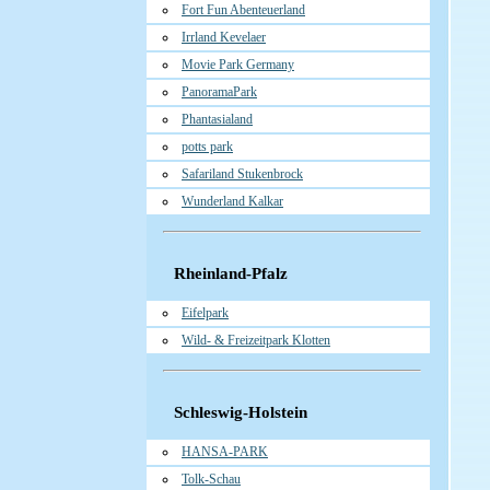
Fort Fun Abenteuerland
Irrland Kevelaer
Movie Park Germany
PanoramaPark
Phantasialand
potts park
Safariland Stukenbrock
Wunderland Kalkar
Rheinland-Pfalz
Eifelpark
Wild- & Freizeitpark Klotten
Schleswig-Holstein
HANSA-PARK
Tolk-Schau