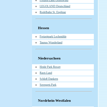
Freizeit-Land Geiselwind
LEGOLAND Deutschland
Rodelbahn St. Englmar
Hessen
Freizeitpark Lochmühle
Taunus Wunderland
Niedersachsen
Heide Park Resort
Rasti-Land
Schloß Dankern
Serengeti-Park
Nordrhein-Westfalen