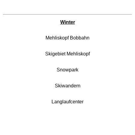
Schwaben Park
Winter
Steinwasen Park
Mehliskopf Bobbahn
Tatzmania
Skigebiet Mehliskopf
Traumland auf der
Snowpark
Bärenhöhle
Skiwandern
Bayern Freizeitparks
Langlaufcenter
Allgäu Skyline Park
Bayern-Park