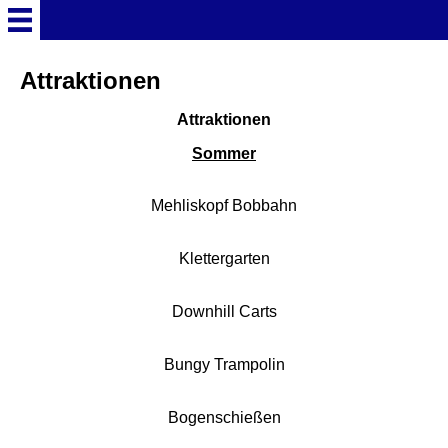
Startseite
Attraktionen
Attraktionen
Deutschland Überschrift
Sommer
Freizeitparks
Mehliskopf Bobbahn
Baden-Württemberg
Klettergarten
Freizeitparks
Downhill Carts
Erlebnispark Tripsdrill
Bungy Trampolin
Europa-Park
Bogenschießen
Funny-World