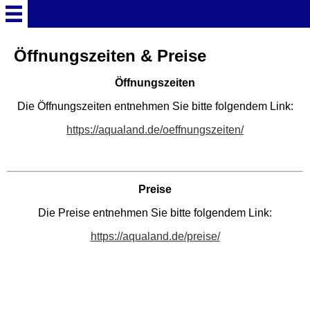
Startseite
Öffnungszeiten & Preise
Öffnungszeiten
Deutschland Überschrift
Die Öffnungszeiten entnehmen Sie bitte folgendem Link:
Freizeitparks
https://aqualand.de/oeffnungszeiten/
Baden-Württemberg
Freizeitparks
Preise
Die Preise entnehmen Sie bitte folgendem Link:
Erlebnispark Tripsdrill
https://aqualand.de/preise/
Europa-Park
Funny-World