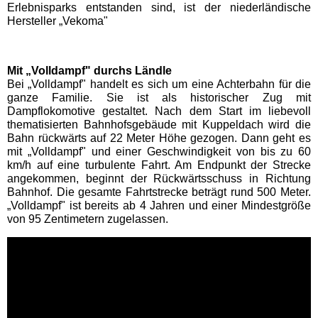
Erlebnisparks entstanden sind, ist der niederländische
Hersteller „Vekoma"
Schwaben Park
Mit „Volldampf" durchs Ländle
Steinwasen Park
Bei „Volldampf" handelt es sich um eine Achterbahn für die
ganze Familie. Sie ist als historischer Zug mit
Dampflokomotive gestaltet. Nach dem Start im liebevoll
Tatzmania
thematisierten Bahnhofsgebäude mit Kuppeldach wird die
Bahn rückwärts auf 22 Meter Höhe gezogen. Dann geht es
mit „Volldampf" und einer Geschwindigkeit von bis zu 60
Traumland auf der
km/h auf eine turbulente Fahrt. Am Endpunkt der Strecke
Bärenhöhle
angekommen, beginnt der Rückwärtsschuss in Richtung
Bahnhof. Die gesamte Fahrtstrecke beträgt rund 500 Meter.
„Volldampf" ist bereits ab 4 Jahren und einer Mindestgröße
Bayern Freizeitparks
von 95 Zentimetern zugelassen.
Allgäu Skyline Park
Bayern-Park