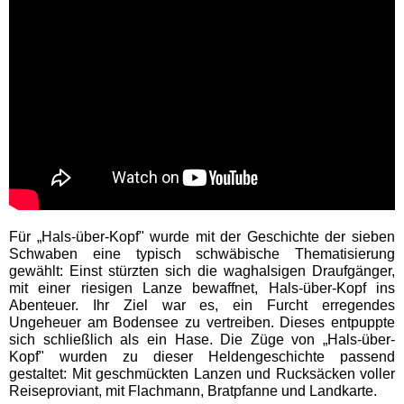
Movie Park Germany
PanoramaPark
Phantasialand
potts park
Für „Hals-über-Kopf" wurde mit der Geschichte der sieben
Safariland Stukenbrock
Schwaben eine typisch schwäbische Thematisierung
gewählt: Einst stürzten sich die waghalsigen Draufgänger,
mit einer riesigen Lanze bewaffnet, Hals-über-Kopf ins
Wunderland Kalkar
Abenteuer. Ihr Ziel war es, ein Furcht erregendes
Ungeheuer am Bodensee zu vertreiben. Dieses entpuppte
sich schließlich als ein Hase. Die Züge von „Hals-über-
Rheinland-Pfalz
Kopf" wurden zu dieser Heldengeschichte passend
Freizeitparks
gestaltet: Mit geschmückten Lanzen und Rucksäcken voller
Reiseproviant, mit Flachmann, Bratpfanne und Landkarte.