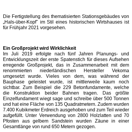
Eifelpark
Die Fertigstellung des thematisierten Stationsgebäudes von
„Hals-über-Kopf" im Stil eines historischen Wirtshauses ist
Wild- & Freizeitpark Klotten
für Frühjahr 2021 vorgesehen.
Schleswig-Holstein
Freizeitparks
Ein Großprojekt wird Wirklichkeit
Im Juli 2019 erfolgte nach fünf Jahren Planungs- und
Entwicklungszeit der erste Spatenstich für dieses Aufsehen
HANSA-PARK
erregende Großprojekt, das in Zusammenarbeit mit dem
renommierten niederländischen Hersteller Vekoma
umgesetzt wurde. Vieles von dem, was während der
Tolk-Schau
Bauphase geleistet wurde, ist mittlerweile kaum noch
sichtbar. Zum Beispiel die 229 Betonfundamente, welche
die Konstruktion beider Bahnen tragen. Das größte
Schwimmbäder
Einzelfundament wiegt sage und schreibe über 500 Tonnen
und hat eine Fläche von 135 Quadratmetern. Zudem wurden
7.400 Kubikmeter Erdreich ausgehoben und zum Teil wieder
Baden-Württemberg
aufgefüllt. Unter Verwendung von 2800 Holzlatten und 70
Schwimmbäder
Pfosten aus gelbem Sandstein wurden Zäune in einer
Gesamtlänge von rund 650 Metern gezogen.