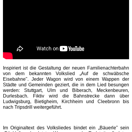
EDELWIES
Freizeit-Land Geiselwind
LEGOLAND Deutschland
Rodelbahn St. Englmar
Inspiriert ist die Gestaltung der neuen Familienachterbahn
von dem bekannten Volkslied „Auf de schwäbsche
Hessen Freizeitparks
Eisebahne". Jeder Wagon wird von einem Wappen der
Städte und Gemeinden geziert, die in dem Lied besungen
werden: Stuttgart, Ulm und Biberach, Meckenbeuren,
Freizeitpark Lochmühle
Durlesbach. Fiktiv wird die Bahnstrecke dann über
Ludwigsburg, Bietigheim, Kirchheim und Cleebronn bis
nach Tripsdrill weitergeführt.
Taunus Wunderland
Im Originaltext des Volksliedes bindet ein „Bäuerle" sein
Niedersachsen