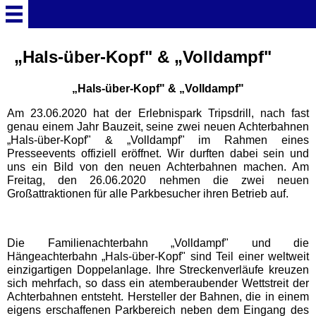
Startseite
„Hals-über-Kopf" & „Volldampf"
„Hals-über-Kopf" & „Volldampf"
Deutschland Überschrift
Am 23.06.2020 hat der Erlebnispark Tripsdrill, nach fast
genau einem Jahr Bauzeit, seine zwei neuen Achterbahnen
Freizeitparks
„Hals-über-Kopf" & „Volldampf" im Rahmen eines
Presseevents offiziell eröffnet. Wir durften dabei sein und
uns ein Bild von den neuen Achterbahnen machen. Am
Baden-Württemberg
Freitag, den 26.06.2020 nehmen die zwei neuen
Freizeitparks
Großattraktionen für alle Parkbesucher ihren Betrieb auf.
Erlebnispark Tripsdrill
Die Familienachterbahn „Volldampf" und die
Hängeachterbahn „Hals-über-Kopf" sind Teil einer weltweit
Europa-Park
einzigartigen Doppelanlage. Ihre Streckenverläufe kreuzen
sich mehrfach, so dass ein atemberaubender Wettstreit der
Achterbahnen entsteht. Hersteller der Bahnen, die in einem
Funny-World
eigens erschaffenen Parkbereich neben dem Eingang des