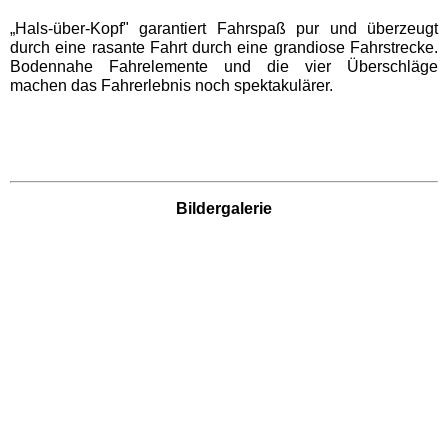
AQUALAND Köln
„Hals-über-Kopf" garantiert Fahrspaß pur und überzeugt
durch eine rasante Fahrt durch eine grandiose Fahrstrecke.
Bodennahe Fahrelemente und die vier Überschläge
AQUApark Oberhausen
machen das Fahrerlebnis noch spektakulärer.
Claudius Therme
Copa Ca Backum
Bildergalerie
Freizeitbad Heveney
H2O Herford
Thermen & Badewelt
Euskirchen
Wananas