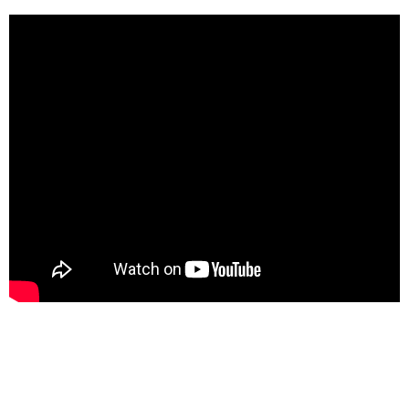
Fundorena Feldberg
Hasenhorn Coaster Todtnau
Haus der Natur Feldberg
Rodelbahn Gutach
Schwarzlichtpark Denzlingen
Schwarzwaldhaus der Sinne
Soccerpark Ortenau
Hamburg Ausflugstipps