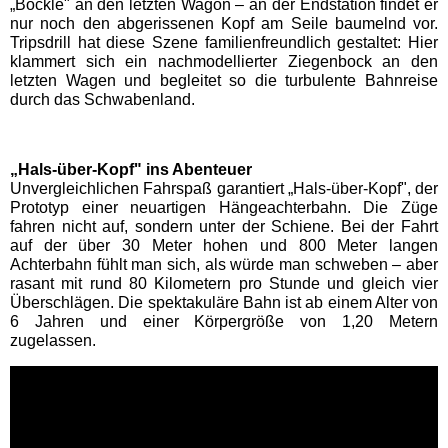
„Böckle" an den letzten Wagon – an der Endstation findet er
Freizeitparks
nur noch den abgerissenen Kopf am Seile baumelnd vor.
Tripsdrill hat diese Szene familienfreundlich gestaltet: Hier
klammert sich ein nachmodellierter Ziegenbock an den
Heide Park Resort
letzten Wagen und begleitet so die turbulente Bahnreise
durch das Schwabenland.
Rasti-Land
„Hals-über-Kopf" ins Abenteuer
Schloß Dankern
Unvergleichlichen Fahrspaß garantiert „Hals-über-Kopf", der
Prototyp einer neuartigen Hängeachterbahn. Die Züge
fahren nicht auf, sondern unter der Schiene. Bei der Fahrt
Serengeti-Park
auf der über 30 Meter hohen und 800 Meter langen
Achterbahn fühlt man sich, als würde man schweben – aber
rasant mit rund 80 Kilometern pro Stunde und gleich vier
Nordrhein-Westfalen
Überschlägen. Die spektakuläre Bahn ist ab einem Alter von
Freizeitparks
6 Jahren und einer Körpergröße von 1,20 Metern
zugelassen.
Fort Fun Abenteuerland
Irrland Kevelaer