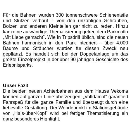
Badeparadies Schwarzwald
Für die Bahnen wurden 300 tonnenschwere Schienenteile
und Stützen verbaut – von den unzähligen Schrauben,
Panorama-Bad Freudenstadt
Bolzen und anderen Kleinteilen gar nicht zu reden. Hinzu
kam eine aufwändige Thematisierung getreu dem Parkmotto
„Mit Liebe gemacht". Wie in Tripsdrill üblich, sind die neuen
Hamburg Schwimmbäder
Bahnen harmonisch in den Park integriert – über 4.000
Bäume und Sträucher wurden für diesen Zweck neu
gepflanzt. Es handelt sich bei der Doppelanlage um das
MidSommerland
größte Einzelprojekt in der über 90-jährigen Geschichte des
Erlebnisparks.
Mecklenburg-Vorpommern
Schwimmbäder
Unser Fazit
Die beiden neuen Achterbahnen aus dem Hause Vekoma
WONNEMAR Wismar
können auf ganzer Linie überzeugen. „Volldampf" garantiert
Fahrspaß für die ganze Familie und überzeugt durch eine
liebevolle Gestaltung. Der Wendepunkt im Stationsgebäude
von „Hals-über-Kopf" wird bei fertiger Thematisierung ein
Nordrhein-Westfalen
ganz besonderes Highlight.
Schwimmbäder