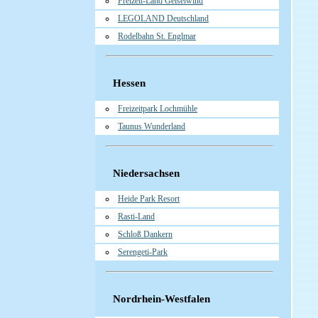
Freizeit-Land Geiselwind
LEGOLAND Deutschland
Rodelbahn St. Englmar
Hessen
Freizeitpark Lochmühle
Taunus Wunderland
Niedersachsen
Heide Park Resort
Rasti-Land
Schloß Dankern
Serengeti-Park
Nordrhein-Westfalen