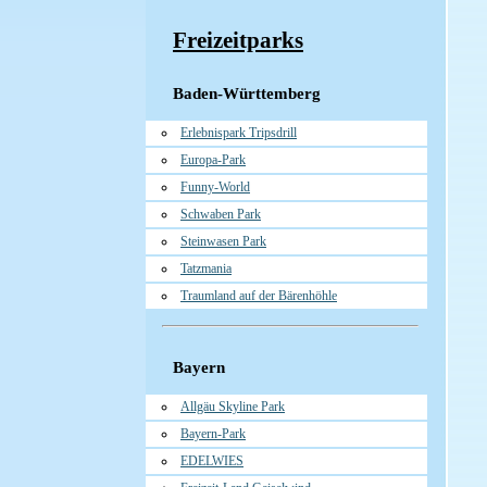
Freizeitparks
Baden-Württemberg
Erlebnispark Tripsdrill
Europa-Park
Funny-World
Schwaben Park
Steinwasen Park
Tatzmania
Traumland auf der Bärenhöhle
Bayern
Allgäu Skyline Park
Bayern-Park
EDELWIES