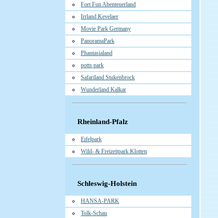
Fort Fun Abenteuerland
Irrland Kevelaer
Movie Park Germany
PanoramaPark
Phantasialand
potts park
Safariland Stukenbrock
Wunderland Kalkar
Rheinland-Pfalz
Eifelpark
Wild- & Freizeitpark Klotten
Schleswig-Holstein
HANSA-PARK
Tolk-Schau