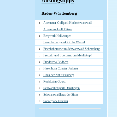
Ausflugstipps
Baden-Württemberg
Abenteuer-Golfpark Hochschwarzwald
Adventure Golf Titisee
Bergwerk Hallwangen
Besucherbergwerk Grube Wenzel
Eisenbahnmuseum Schwarzwald Schramberg
Freizeit- und Sportzentrum Mehliskopf
Fundorena Feldberg
Hasenhorn Coaster Todtnau
Haus der Natur Feldberg
Rodelbahn Gutach
Schwarzlichtpark Denzlingen
Schwarzwaldhaus der Sinne
Soccerpark Ortenau