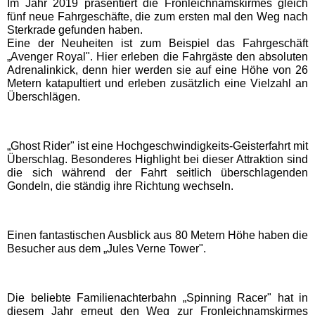
Im Jahr 2019 präsentiert die Fronleichnamskirmes gleich
fünf neue Fahrgeschäfte, die zum ersten mal den Weg nach
Sterkrade gefunden haben.
Schwaben Park
Eine der Neuheiten ist zum Beispiel das Fahrgeschäft
„Avenger Royal". Hier erleben die Fahrgäste den absoluten
Adrenalinkick, denn hier werden sie auf eine Höhe von 26
Steinwasen Park
Metern katapultiert und erleben zusätzlich eine Vielzahl an
Überschlägen.
Tatzmania
„Ghost Rider" ist eine Hochgeschwindigkeits-Geisterfahrt mit
Traumland auf der
Überschlag. Besonderes Highlight bei dieser Attraktion sind
Bärenhöhle
die sich während der Fahrt seitlich überschlagenden
Gondeln, die ständig ihre Richtung wechseln.
Bayern Freizeitparks
Einen fantastischen Ausblick aus 80 Metern Höhe haben die
Besucher aus dem „Jules Verne Tower".
Allgäu Skyline Park
Bayern-Park
Die beliebte Familienachterbahn „Spinning Racer" hat in
diesem Jahr erneut den Weg zur Fronleichnamskirmes