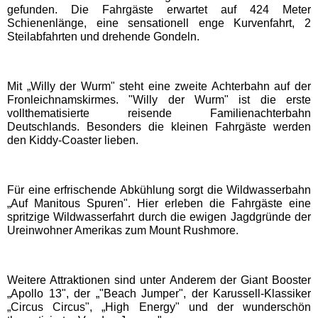
gefunden. Die Fahrgäste erwartet auf 424 Meter
EDELWIES
Schienenlänge, eine sensationell enge Kurvenfahrt, 2
Steilabfahrten und drehende Gondeln.
Freizeit-Land Geiselwind
Mit „Willy der Wurm" steht eine zweite Achterbahn auf der
Fronleichnamskirmes. "Willy der Wurm" ist die erste
LEGOLAND Deutschland
vollthematisierte reisende Familienachterbahn
Deutschlands. Besonders die kleinen Fahrgäste werden
den Kiddy-Coaster lieben.
Rodelbahn St. Englmar
Hessen Freizeitparks
Für eine erfrischende Abkühlung sorgt die Wildwasserbahn
„Auf Manitous Spuren". Hier erleben die Fahrgäste eine
spritzige Wildwasserfahrt durch die ewigen Jagdgründe der
Freizeitpark Lochmühle
Ureinwohner Amerikas zum Mount Rushmore.
Taunus Wunderland
Weitere Attraktionen sind unter Anderem der Giant Booster
„Apollo 13", der „"Beach Jumper", der Karussell-Klassiker
„Circus Circus", „High Energy" und der wunderschön
Niedersachsen