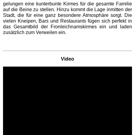
gelungen eine kunterbunte Kirmes für die gesamte Familie
auf die Beine zu stellen. Hinzu kommt die Lage inmitten der
Movie Park Germany
Stadt, die für eine ganz besondere Atmosphäre sorgt. Die
vielen Kneipen, Bars und Restaurants fügen sich perfekt in
das Gesamtbild der Fronleichnamskirmes ein und laden
PanoramaPark
zusätzlich zum Verweilen ein.
Phantasialand
Video
potts park
Safariland Stukenbrock
Wunderland Kalkar
Rheinland-Pfalz
Freizeitparks