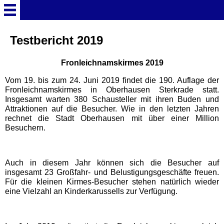
Startseite
Testbericht 2019
Fronleichnamskirmes 2019
Deutschland Überschrift
Vom 19. bis zum 24. Juni 2019 findet die 190. Auflage der
Fronleichnamskirmes in Oberhausen Sterkrade statt.
Freizeitparks
Insgesamt warten 380 Schausteller mit ihren Buden und
Attraktionen auf die Besucher. Wie in den letzten Jahren
rechnet die Stadt Oberhausen mit über einer Million
Baden-Württemberg
Besuchern.
Freizeitparks
Erlebnispark Tripsdrill
Auch in diesem Jahr können sich die Besucher auf
insgesamt 23 Großfahr- und Belustigungsgeschäfte freuen.
Für die kleinen Kirmes-Besucher stehen natürlich wieder
Europa-Park
eine Vielzahl an Kinderkarussells zur Verfügung.
Funny-World