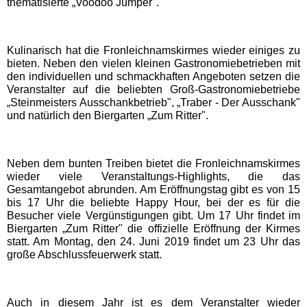
thematisierte „Voodoo Jumper".
Freizeitparks
Heide Park Resort
Kulinarisch hat die Fronleichnamskirmes wieder einiges zu
bieten. Neben den vielen kleinen Gastronomiebetrieben mit
den individuellen und schmackhaften Angeboten setzen die
Rasti-Land
Veranstalter auf die beliebten Groß-Gastronomiebetriebe
„Steinmeisters Ausschankbetrieb", „Traber - Der Ausschank"
und natürlich den Biergarten „Zum Ritter".
Schloß Dankern
Serengeti-Park
Neben dem bunten Treiben bietet die Fronleichnamskirmes
wieder viele Veranstaltungs-Highlights, die das
Gesamtangebot abrunden. Am Eröffnungstag gibt es von 15
bis 17 Uhr die beliebte Happy Hour, bei der es für die
Nordrhein-Westfalen
Besucher viele Vergünstigungen gibt. Um 17 Uhr findet im
Freizeitparks
Biergarten „Zum Ritter" die offizielle Eröffnung der Kirmes
statt. Am Montag, den 24. Juni 2019 findet um 23 Uhr das
große Abschlussfeuerwerk statt.
Fort Fun Abenteuerland
Irrland Kevelaer
Auch in diesem Jahr ist es dem Veranstalter wieder