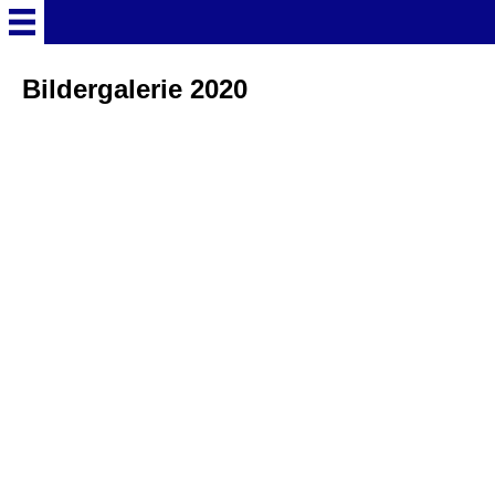
Startseite
Bildergalerie 2020
Deutschland Überschrift
Freizeitparks
Baden-Württemberg
Freizeitparks
Erlebnispark Tripsdrill
Europa-Park
Funny-World