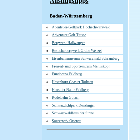
Ausflugstipps
Baden-Württemberg
Abenteuer-Golfpark Hochschwarzwald
Adventure Golf Titisee
Bergwerk Hallwangen
Besucherbergwerk Grube Wenzel
Eisenbahnmuseum Schwarzwald Schramberg
Freizeit- und Sportzentrum Mehliskopf
Fundorena Feldberg
Hasenhorn Coaster Todtnau
Haus der Natur Feldberg
Rodelbahn Gutach
Schwarzlichtpark Denzlingen
Schwarzwaldhaus der Sinne
Soccerpark Ortenau