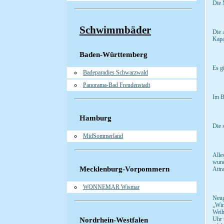
Die 
Schwimmbäder
Die 
Kapa
Baden-Württemberg
Es g
Badeparadies Schwarzwald
Panorama-Bad Freudenstadt
Im B
Hamburg
Die 
MidSommerland
Alle
wund
Mecklenburg-Vorpommern
Attr
WONNEMAR Wismar
Neug
„Win
Weih
Uhr 
Nordrhein-Westfalen