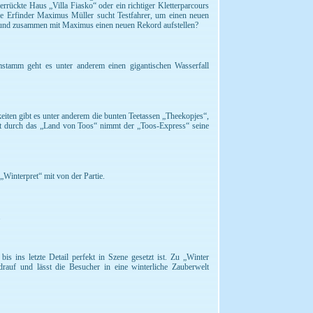
rückte Haus „Villa Fiasko“ oder ein richtiger Kletterparcours
che Erfinder Maximus Müller sucht Testfahrer, um einen neuen
in und zusammen mit Maximus einen neuen Rekord aufstellen?
mstamm geht es unter anderem einen gigantischen Wasserfall
iten gibt es unter anderem die bunten Teetassen „Theekopjes“,
hrt durch das „Land von Toos“ nimmt der „Toos-Express“ seine
Winterpret“ mit von der Partie.
.
is ins letzte Detail perfekt in Szene gesetzt ist. Zu „Winter
rauf und lässt die Besucher in eine winterliche Zauberwelt