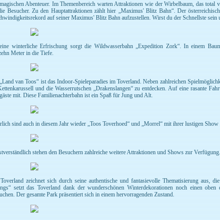
 magischen Abenteuer. Im Themenbereich warten Attraktionen wie der Wirbelbaum, das total ver
die Besucher. Zu den Hauptattraktionen zählt hier „Maximus' Blitz Bahn“. Der österreichis
hwindigkeitsrekord auf seiner Maximus' Blitz Bahn aufzustellen. Wirst du der Schnellste se
eine winterliche Erfrischung sorgt die Wildwasserbahn „Expedition Zork“. In einem Bau
zehn Meter in die Tiefe.
„Land van Toos“ ist das Indoor-Spieleparadies im Toverland. Neben zahlreichen Spielmöglichke
Kettenkarussell und die Wasserrutschen „Drakenslangen“ zu entdecken. Auf eine rasante Fa
gäste mit. Diese Familienachterbahn ist ein Spaß für Jung und Alt.
rlich sind auch in diesem Jahr wieder „Toos Toverhoed“ und „Morrel“ mit ihrer lustigen Show „
stverständlich stehen den Besuchern zahlreiche weitere Attraktionen und Shows zur Verfügung
Toverland zeichnet sich durch seine authentische und fantasievolle Thematisierung aus, die b
ings“ setzt das Toverland dank der wunderschönen Winterdekorationen noch einen oben d
auchen. Der gesamte Park präsentiert sich in einem hervorragenden Zustand.