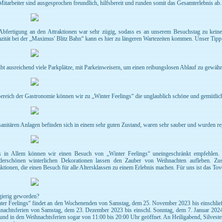
Mitarbeiter sind ausgesprochen freundlich, hilfsbereit und runden somit das Gesamterlebnis ab.
Abfertigung an den Attraktionen war sehr zügig, sodass es an unserem Besuchstag zu kein
zität bei der „Maximus' Blitz Bahn“ kann es hier zu längeren Wartezeiten kommen. Unser Tipp 
ibt ausreichend viele Parkplätze, mit Parkeinweisern, um einen reibungslosen Ablauf zu gewährl
ereich der Gastronomie können wir zu „Winter Feelings“ die unglaublich schöne und gemütlich
sanitären Anlagen befinden sich in einem sehr guten Zustand, waren sehr sauber und wurden re
s in Allem können wir einen Besuch von „Winter Feelings“ uneingeschränkt empfehlen. Di
erschönen winterlichen Dekorationen lassen den Zauber von Weihnachten aufleben. Zus
aktionen, die einen Besuch für alle Altersklassen zu einem Erlebnis machen. Für uns ist das Tov
ierig geworden?
ter Feelings“ findet an den Wochenenden von Samstag, dem 25. November 2023 bis einschlie
nachtsferien von Samstag, dem 23. Dezember 2023 bis einschl. Sonntag, dem 7. Januar 2024
und in den Weihnachtsferien sogar von 11:00 bis 20:00 Uhr geöffnet. An Heiligabend, Silvest