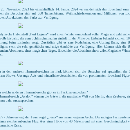
25. November 2023 bis einschließlich 14. Januar 2024 verwandelt sich das Toverland zum 
en die Besucher sich auf 650 Tannenbäume, Weihnachtsdekoration und Millionen von Licht
ebten Attraktionen des Parks zur Verfügung.
idyllische Hafenstadt „Port Laguna“ wird in ein Winterwunderland voller Magie und zahlreicher
roße Eisbahn, die zum Schlittschuhlaufen einlädt. In der Mitte der Eisbahn befindet sich ein 
mung beim Eislaufen sorgt. Zusätzlich gibt es eine Rodelbahn, eine Curling-Bahn, eine
lights steht die sehr gemütliche und urige Almhütte zur Verfügung. Hier können sich die 
enden Abschluss, eines magischen Tages, findet hier die Abschlussshow „Het Magische Winterf
en.
 in den anderen Themenbereichen im Park können sich die Besucher auf spezielles, der S
rem Shows, Gesangs-Acts und winterliche Geschichten, die von prominenten Toverland-Figure
 welche anderen Themenbereiche gibt es im Park zu entdecken?
hemenbereich „Avalon“ können die Gäste in die mystische Welt von Merlin, dem Zauberer, ein
neue Jahr auszusprechen.
 777 Jahre ersteigt der Feuervogel „Fēnix“ aus seiner eigenen Asche. Die mutigen Fahrgäste 
einen atemberaubenden Flug. Aus einer Höhe von 40 Metern und mit einer Geschwindigkeit vo
teuerliche Reise.