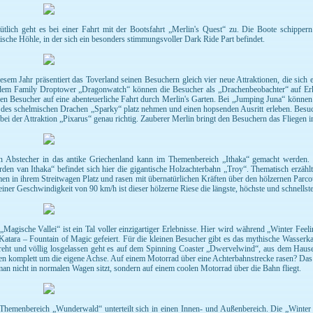
tlich geht es bei einer Fahrt mit der Bootsfahrt „Merlin's Quest“ zu. Die Boote schippe
ische Höhle, in der sich ein besonders stimmungsvoller Dark Ride Part befindet.
iesem Jahr präsentiert das Toverland seinen Besuchern gleich vier neue Attraktionen, die sich
dem Family Droptower „Dragonwatch“ können die Besucher als „Drachenbeobachter“ auf Erk
nen Besucher auf eine abenteuerliche Fahrt durch Merlin's Garten. Bei „Jumping Juna“ könne
 des schelmischen Drachen „Sparky“ platz nehmen und einen hopsenden Ausritt erleben. Besuc
 bei der Attraktion „Pixarus“ genau richtig. Zauberer Merlin bringt den Besuchern das Fliege
n Abstecher in das antike Griechenland kann im Themenbereich „Ithaka“ gemacht werden. 
rden van Ithaka“ befindet sich hier die gigantische Holzachterbahn „Troy“. Thematisch erzähl
en in ihrem Streitwagen Platz und rasen mit übernatürlichen Kräften über den hölzernen Parc
einer Geschwindigkeit von 90 km/h ist dieser hölzerne Riese die längste, höchste und schnells
„Magische Vallei“ ist ein Tal voller einzigartiger Erlebnisse. Hier wird während „Winter Feel
Katara – Fountain of Magic gefeiert. Für die kleinen Besucher gibt es das mythische Wasser
reht und völlig losgelassen geht es auf dem Spinning Coaster „Dwervelwind“, aus dem Haus
n komplett um die eigene Achse. Auf einem Motorrad über eine Achterbahnstrecke rasen? Das g
man nicht in normalen Wagen sitzt, sondern auf einem coolen Motorrad über die Bahn fliegt.
Themenbereich „Wunderwald“ unterteilt sich in einen Innen- und Außenbereich. Die „Winte