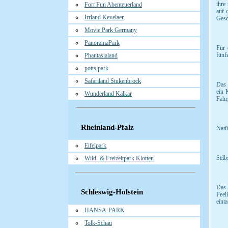
ihre
Fort Fun Abenteuerland
auf 
Irrland Kevelaer
Gesc
Movie Park Germany
PanoramaPark
Für 
fünf
Phantasialand
potts park
Safariland Stukenbrock
Das 
ein 
Wunderland Kalkar
Fahr
Rheinland-Pfalz
Natü
Eifelpark
Selb
Wild- & Freizeitpark Klotten
Das 
Schleswig-Holstein
Feel
eint
HANSA-PARK
Tolk-Schau