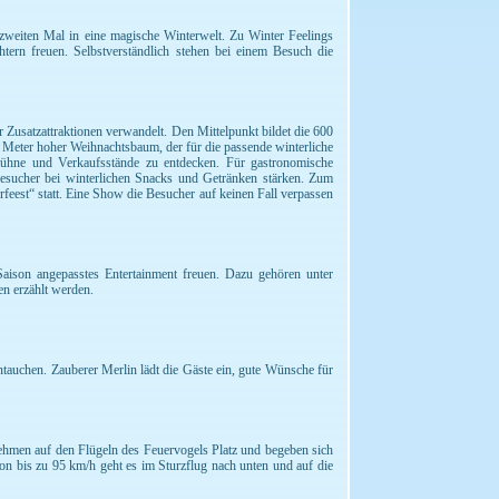
zweiten Mal in eine magische Winterwelt. Zu Winter Feelings
ern freuen. Selbstverständlich stehen bei einem Besuch die
 Zusatzattraktionen verwandelt. Den Mittelpunkt bildet die 600
10 Meter hoher Weihnachtsbaum, der für die passende winterliche
 Bühne und Verkaufsstände zu entdecken. Für gastronomische
Besucher bei winterlichen Snacks und Getränken stärken. Zum
eest“ statt. Eine Show die Besucher auf keinen Fall verpassen
aison angepasstes Entertainment freuen. Dazu gehören unter
n erzählt werden.
tauchen. Zauberer Merlin lädt die Gäste ein, gute Wünsche für
nehmen auf den Flügeln des Feuervogels Platz und begeben sich
n bis zu 95 km/h geht es im Sturzflug nach unten und auf die