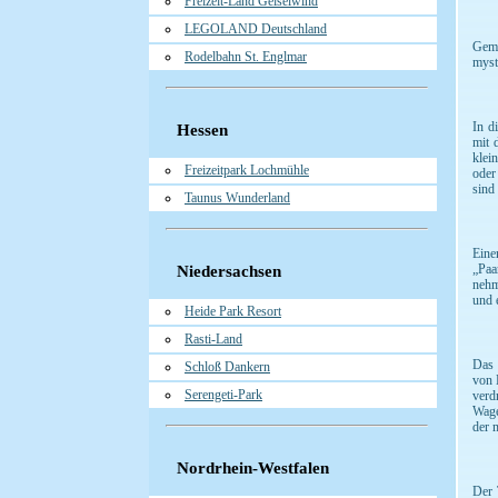
Freizeit-Land Geiselwind
LEGOLAND Deutschland
Gemü
Rodelbahn St. Englmar
myst
In d
Hessen
mit 
klei
Freizeitpark Lochmühle
oder
sind
Taunus Wunderland
Eine
„Paa
Niedersachsen
nehm
und 
Heide Park Resort
Rasti-Land
Das 
Schloß Dankern
von 
Serengeti-Park
verd
Wage
der 
Nordrhein-Westfalen
Der 