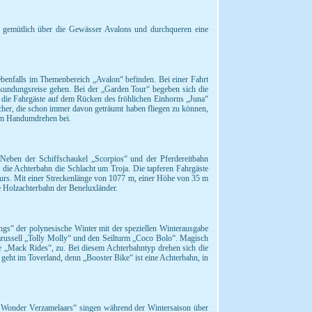
rn gemütlich über die Gewässer Avalons und durchqueren eine
 ebenfalls im Themenbereich „Avalon“ befinden. Bei einer Fahrt
undungsreise gehen. Bei der „Garden Tour“ begeben sich die
n die Fahrgäste auf dem Rücken des fröhlichen Einhorns „Juna“
her, die schon immer davon geträumt haben fliegen zu können,
n im Handumdrehen bei.
Neben der Schiffschaukel „Scorpios“ und der Pferdereitbahn
t die Achterbahn die Schlacht um Troja. Die tapferen Fahrgäste
ours. Mit einer Streckenlänge von 1077 m, einer Höhe von 35 m
te Holzachterbahn der Beneluxländer.
ings“ der polynesische Winter mit der speziellen Winterausgabe
karussell „Tolly Molly“ und den Seilturm „Coco Bolo“. Magisch
e „Mack Rides“, zu. Bei diesem Achterbahntyp drehen sich die
eht im Toverland, denn „Booster Bike“ ist eine Achterbahn, in
r Wonder Verzamelaars“ singen während der Wintersaison über