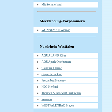
MidSommerland
Mecklenburg-Vorpommern
WONNEMAR Wismar
Nordrhein-Westfalen
AQUALAND Köln
AQUApark Oberhausen
Claudius Therme
Copa Ca Backum
Freizeitbad Heveney
H2O Herford
Thermen & Badewelt Euskirchen
Wananas
WESTFALENBAD Hagen