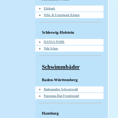
Eifelpark
Wild- & Freizeitpark Klotten
Schleswig-Holstein
HANSA-PARK
Tolk-Schau
Schwimmbäder
Baden-Württemberg
Badeparadies Schwarzwald
Panorama-Bad Freudenstadt
Hamburg