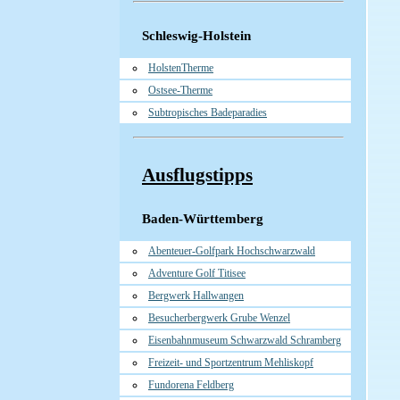
Schleswig-Holstein
HolstenTherme
Ostsee-Therme
Subtropisches Badeparadies
Ausflugstipps
Baden-Württemberg
Abenteuer-Golfpark Hochschwarzwald
Adventure Golf Titisee
Bergwerk Hallwangen
Besucherbergwerk Grube Wenzel
Eisenbahnmuseum Schwarzwald Schramberg
Freizeit- und Sportzentrum Mehliskopf
Fundorena Feldberg