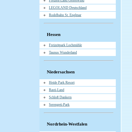
Freizeit-Land Geiselwind
LEGOLAND Deutschland
Rodelbahn St. Englmar
Hessen
Freizeitpark Lochmühle
Taunus Wunderland
Niedersachsen
Heide Park Resort
Rasti-Land
Schloß Dankern
Serengeti-Park
Nordrhein-Westfalen