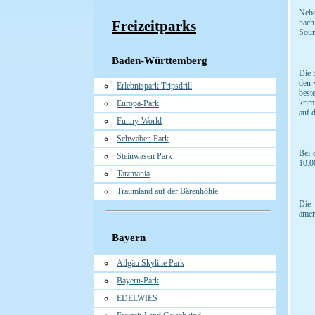
Nebe
Freizeitparks
nach
Soun
Baden-Württemberg
Die 
den 
Erlebnispark Tripsdrill
best
krim
Europa-Park
auf 
Funny-World
Schwaben Park
Bei 
Steinwasen Park
10.0
Tatzmania
Traumland auf der Bärenhöhle
Die 
amer
Bayern
Allgäu Skyline Park
Bayern-Park
EDELWIES