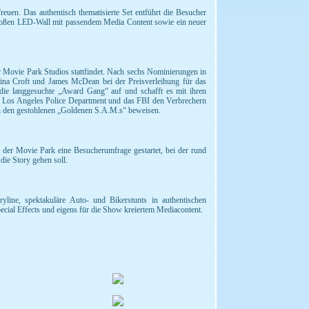
uen. Das authentisch thematisierte Set entführt die Besucher
 großen LED-Wall mit passendem Media Content sowie ein neuer
r Movie Park Studios stattfindet. Nach sechs Nominierungen in
ina Croft und James McDean bei der Preisverleihung für das
 die langgesuchte „Award Gang“ auf und schafft es mit ihren
das Los Angeles Police Department und das FBI den Verbrechern
ch den gestohlenen „Goldenen S.A.M.s“ beweisen.
der Movie Park eine Besucherumfrage gestartet, bei der rund
ie Story gehen soll.
ine, spektakuläre Auto- und Bikerstunts in authentischen
cial Effects und eigens für die Show kreiertem Mediacontent.