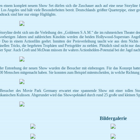
n einem komplett neuem Show Set dürfen sich die Zuschauer auch auf eine neue Storyline fre
 Los Angeles und hält viele Besonderheiten bereit. Deutschlands größter Quarterpipe, einer
dtrack sind hier nur einige Highlights.
Storyline dreht sich um die Verleihung des „Goldenen S.A.M.“ die im ruhmreichen Theater de
vorherigen Jahren und zahlreichen Kinohits werden die beiden Hollywood-Superstars Angel
e Duo in einem Actionfilm geehrt. Inmitten der Preisverleihung taucht wie aus dem Nichts
inellen Tricks, die begehrten Trophäen und Preisgelder zu stehlen. Plötzlich sind nicht nur 
der Spur: Auch Croft und McDean müssen ihr wahres Actionhelden-Potenzial bei der Jagd na
der Entstehung der neuen Show wurden die Besucher mit einbezogen. Für das Konzept hatte 
00 Menschen mitgemacht haben. Sie konnten zum Beispiel mitentscheiden, in welche Richtung d
Besucher des Movie Park Germany erwartet eine spannende Show mit einer tollen Storyl
ikanischen Kulissen. Abgerundet wird das Showspektakel durch rund 25 große und kleinen Spe
Bildergalerie