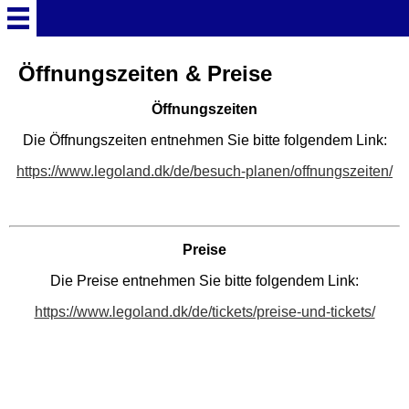
Startseite
Öffnungszeiten & Preise
Öffnungszeiten
Deutschland Überschrift
Die Öffnungszeiten entnehmen Sie bitte folgendem Link:
Freizeitparks
https://www.legoland.dk/de/besuch-planen/offnungszeiten/
Baden-Württemberg
Freizeitparks
Preise
Die Preise entnehmen Sie bitte folgendem Link:
Erlebnispark Tripsdrill
https://www.legoland.dk/de/tickets/preise-und-tickets/
Europa-Park
Funny-World