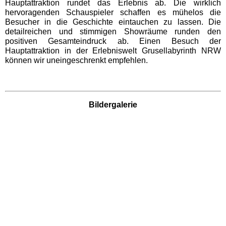
Freizeitparks
Hauptattraktion rundet das Erlebnis ab. Die wirklich
hervoragenden Schauspieler schaffen es mühelos die
Besucher in die Geschichte eintauchen zu lassen. Die
detailreichen und stimmigen Showräume runden den
Heide Park Resort
positiven Gesamteindruck ab. Einen Besuch der
Hauptattraktion in der Erlebniswelt Grusellabyrinth NRW
können wir uneingeschrenkt empfehlen.
Rasti-Land
Schloß Dankern
Bildergalerie
Serengeti-Park
Nordrhein-Westfalen
Freizeitparks
Fort Fun Abenteuerland
Irrland Kevelaer