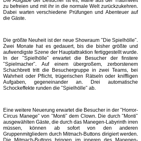
Die Aufgabe der Besucher ist es, Marie aus der Traumwelt
zu befreien und mit ihr in die normale Welt zurückzukehren.
Dabei warten verschiedene Prüfungen und Abenteuer auf
Schwaben Park
die Gäste.
Steinwasen Park
Die größte Neuheit ist der neue Showraum "Die Spielhölle".
Zwei Monate hat es gedauert, bis die bisher größte und
Tatzmania
aufwendigste Szene der Hauptattraktion fertiggestellt wurde.
In der "Spielhölle" erwartet die Besucher der finstere
"Spielmacher". Auf einem übergroßem, zerborstenem
Traumland auf der
Schachbrett tritt die Besuchergruppe in zwei Teams, bei
Bärenhöhle
Wahrheit oder Pflicht, trügerischen Rätseln oder kniffligen
Aufgaben, gegeneinander an. Drei automatische
Schockeffekte runden die "Spielhölle" ab.
Bayern Freizeitparks
Eine weitere Neuerung erwartet die Besucher in der "Horror-
Allgäu Skyline Park
Circus Manege" von "Monti" dem Clown. Die durch "Monti"
ausgewählten Gäste, die durch das Manegen-Labyrinth irren
müssen, können ab sofort von den anderen
Bayern-Park
Gruppenmitgliedern durch Mitmach-Buttons dirigiert werden.
Die Mitmach-Buttons bringen im inneren des Manegen-