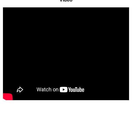
Eifelpark
Wild- & Freizeitpark Klotten
Schleswig-Holstein
Freizeitparks
HANSA-PARK
Tolk-Schau
Schwimmbäder
Baden-Württemberg
Schwimmbäder