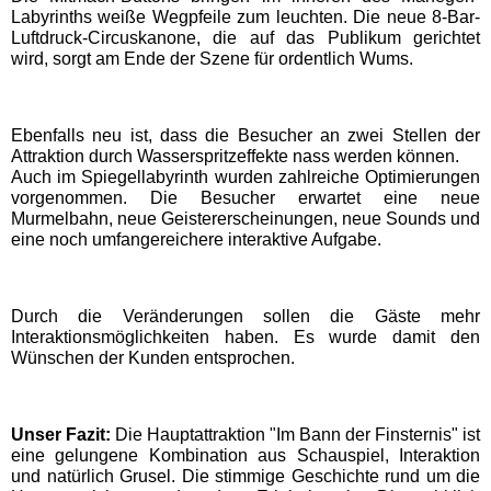
Labyrinths weiße Wegpfeile zum leuchten. Die neue 8-Bar-
EDELWIES
Luftdruck-Circuskanone, die auf das Publikum gerichtet
wird, sorgt am Ende der Szene für ordentlich Wums.
Freizeit-Land Geiselwind
Ebenfalls neu ist, dass die Besucher an zwei Stellen der
LEGOLAND Deutschland
Attraktion durch Wasserspritzeffekte nass werden können.
Auch im Spiegellabyrinth wurden zahlreiche Optimierungen
vorgenommen. Die Besucher erwartet eine neue
Rodelbahn St. Englmar
Murmelbahn, neue Geistererscheinungen, neue Sounds und
eine noch umfangereichere interaktive Aufgabe.
Hessen Freizeitparks
Durch die Veränderungen sollen die Gäste mehr
Interaktionsmöglichkeiten haben. Es wurde damit den
Freizeitpark Lochmühle
Wünschen der Kunden entsprochen.
Taunus Wunderland
Unser Fazit:
Die Hauptattraktion "Im Bann der Finsternis" ist
eine gelungene Kombination aus Schauspiel, Interaktion
und natürlich Grusel. Die stimmige Geschichte rund um die
Niedersachsen