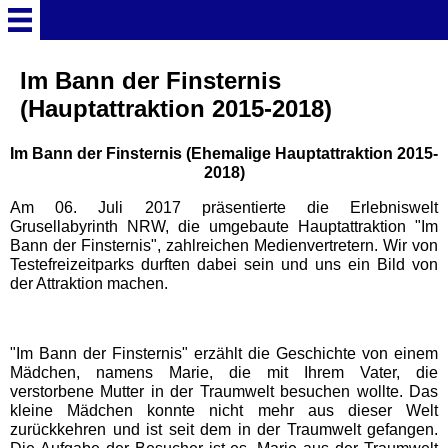
Startseite
Im Bann der Finsternis
(Hauptattraktion 2015-2018)
Deutschland Überschrift
Im Bann der Finsternis (Ehemalige Hauptattraktion 2015-
2018)
Freizeitparks
Am 06. Juli 2017 präsentierte die Erlebniswelt
Grusellabyrinth NRW, die umgebaute Hauptattraktion "Im
Baden-Württemberg
Bann der Finsternis", zahlreichen Medienvertretern. Wir von
Freizeitparks
Testefreizeitparks durften dabei sein und uns ein Bild von
der Attraktion machen.
Erlebnispark Tripsdrill
"Im Bann der Finsternis" erzählt die Geschichte von einem
Mädchen, namens Marie, die mit Ihrem Vater, die
Europa-Park
verstorbene Mutter in der Traumwelt besuchen wollte. Das
kleine Mädchen konnte nicht mehr aus dieser Welt
zurückkehren und ist seit dem in der Traumwelt gefangen.
Funny-World